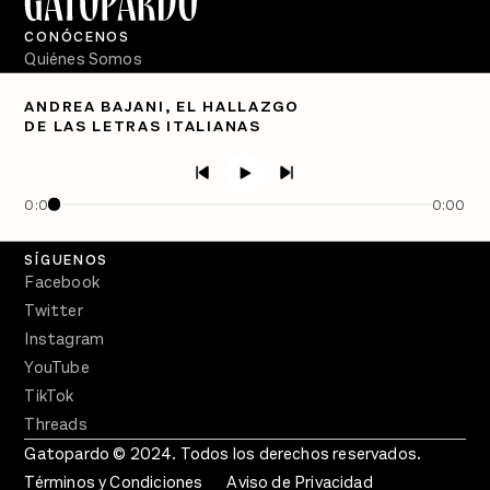
CONÓCENOS
Quiénes Somos
Directorio
ANDREA BAJANI, EL HALLAZGO
DE LAS LETRAS ITALIANAS
PÓDCASTS
Semanario Gatopardo
En Qué Momento
0:00
0:00
Crecer en Distopía
SÍGUENOS
Facebook
Twitter
Instagram
YouTube
TikTok
Threads
Gatopardo © 2024. Todos los derechos reservados.
Términos y Condiciones
Aviso de Privacidad