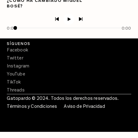
¿CÓMO HA CAMBIADO MIGUEL
BOSÉ?
PÓDCASTS
Semanario Gatopardo
En Qué Momento
0:00
0:00
Crecer en Distopía
SÍGUENOS
Facebook
Twitter
Instagram
YouTube
TikTok
Threads
Gatopardo © 2024. Todos los derechos reservados.
Términos y Condiciones
Aviso de Privacidad