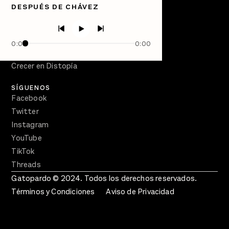
DESPUÉS DE CHÁVEZ
Directorio
PÓDCASTS
Semanario Gatopardo
0:00
0:00
En Qué Momento
Crecer en Distopía
SÍGUENOS
Facebook
Twitter
Instagram
YouTube
TikTok
Threads
Gatopardo © 2024. Todos los derechos reservados.
Términos y Condiciones
Aviso de Privacidad