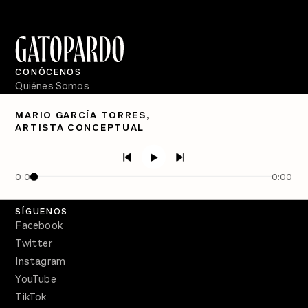
CONÓCENOS
Quiénes Somos
Directorio
MARIO GARCÍA TORRES,
ARTISTA CONCEPTUAL
PÓDCASTS
Semanario Gatopardo
En Qué Momento
0:00
0:00
Crecer en Distopía
SÍGUENOS
Facebook
Twitter
Instagram
YouTube
TikTok