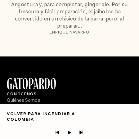
Angostura y, para completar, ginger ale. Por su
frescura y fácil preparación, el jaibol se ha
convertido en un clásico de la barra, pero, al
preparar...
ENRIQUE NAVARRO
CONÓCENOS
Quiénes Somos
Directorio
VOLVER PARA INCENDIAR A
COLOMBIA
PÓDCASTS
Semanario Gatopardo
En Qué Momento