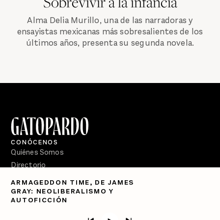
Sobrevivir a la infancia
Alma Delia Murillo, una de las narradoras y
ensayistas mexicanas más sobresalientes de los
últimos años, presenta su segunda novela.
CONÓCENOS
Quiénes Somos
Directorio
ARMAGEDDON TIME, DE JAMES
PÓDCASTS
GRAY: NEOLIBERALISMO Y
Semanario Gatopardo
AUTOFICCIÓN
En Qué Momento