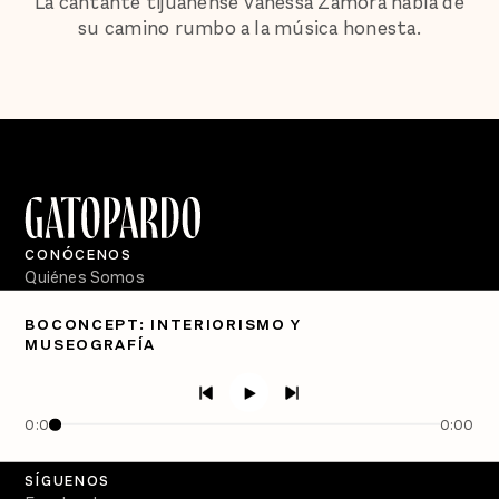
La cantante tijuanense Vanessa Zamora habla de
su camino rumbo a la música honesta.
CONÓCENOS
Quiénes Somos
Directorio
BOCONCEPT: INTERIORISMO Y
MUSEOGRAFÍA
PÓDCASTS
Semanario Gatopardo
En Qué Momento
0:00
0:00
Crecer en Distopía
SÍGUENOS