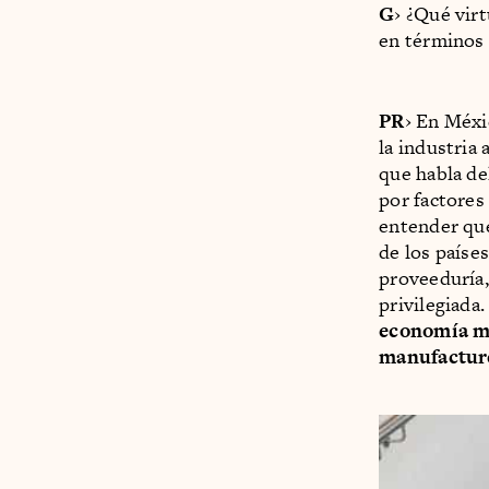
G
› ¿Qué vir
en términos 
PR
› En Méxi
la industria
que habla de
por factores
entender que
de los paíse
proveeduría,
privilegiada.
economía me
manufacture