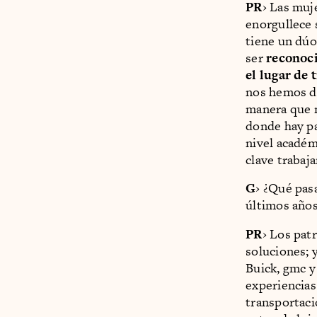
PR
› Las muj
enorgullece 
tiene un dú
ser
reconoci
el lugar de 
nos hemos da
manera que n
donde hay pa
nivel académi
clave trabaj
G
› ¿Qué pas
últimos año
PR
› Los pat
soluciones; 
Buick, gmc y
experiencias 
transportaci