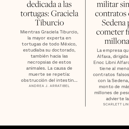
dedicada a las
militar s
tortugas: Graciela
contratos 
Tiburcio
Sedena 
cometer f
Mientras Graciela Tiburcio,
la mayor experta en
millona
tortugas de todo México,
estudiaba su doctorado,
La empresa qu
también hacia las
Alfaxa, dirigida
necropsias de estos
Enoc Libni Alfar
animales. La causa de
tiene al men
muerte se repetía:
contratos falso
obstrucción del intestin...
con la Sedena
ANDREA J. ARRATIBEL
monto de más
millones de pes
advierte la
SCARLETT LI