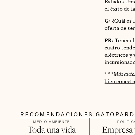
Estados Unid
el éxito de 
G
› ¿Cuál es 
oferta de se
PR
› Tener a
cuatro tende
eléctricos y
incursionado
* * *
Más auto
bien conect
RECOMENDACIONES GATOPAR
MEDIO AMBIENTE
POLÍTIC
Toda una vida
Empresa y