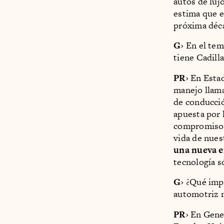
autos de luj
estima que e
próxima déc
G
› En el te
tiene Cadill
PR
› En Esta
manejo llama
de conducció
apuesta por 
compromiso d
vida de nues
una nueva e
tecnología s
G
› ¿Qué imp
automotriz 
PR
› En Gene