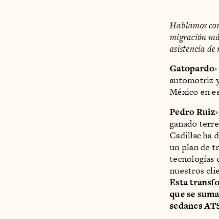
Hablamos co
migración más
asistencia de
Gatopardo
›
automotriz y
México en e
Pedro Ruiz
ganado terre
Cadillac ha 
un plan de t
tecnologías 
nuestros cli
Esta transf
que se suma
sedanes ATS