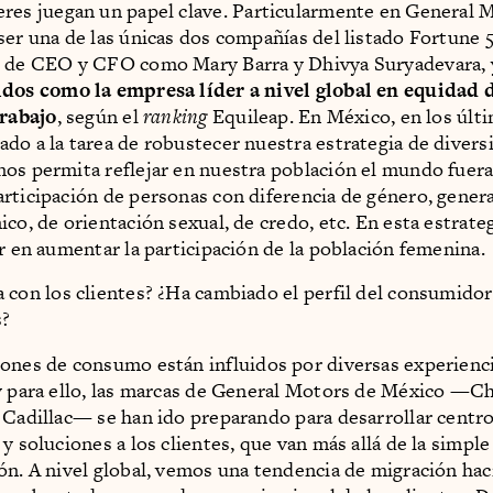
eres juegan un papel clave. Particularmente en General 
ser una de las únicas dos compañías del listado Fortune
o de CEO y CFO como Mary Barra y Dhivya Suryadevara, 
dos como la empresa líder a nivel global en equidad 
trabajo
, según el
ranking
Equileap. En México, en los últ
do a la tarea de robustecer nuestra estrategia de divers
os permita reflejar en nuestra población el mundo fuer
rticipación de personas con diferencia de género, genera
co, de orientación sexual, de credo, etc. En esta estrate
ar en aumentar la participación de la población femenina.
a con los clientes? ¿Ha cambiado el perfil del consumidor
s?
rones de consumo están influidos por diversas experienci
y para ello, las marcas de General Motors de México —Ch
 Cadillac— se han ido preparando para desarrollar centr
y soluciones a los clientes, que van más allá de la simple
ón. A nivel global, vemos una tendencia de migración hac