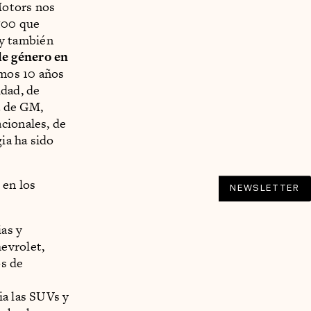
Motors nos
 500 que
y también
de género en
imos 10 años
idad, de
a de GM,
cionales, de
gia ha sido
 en los
NEWSLETTER
as y
evrolet,
os de
ia las SUVs y