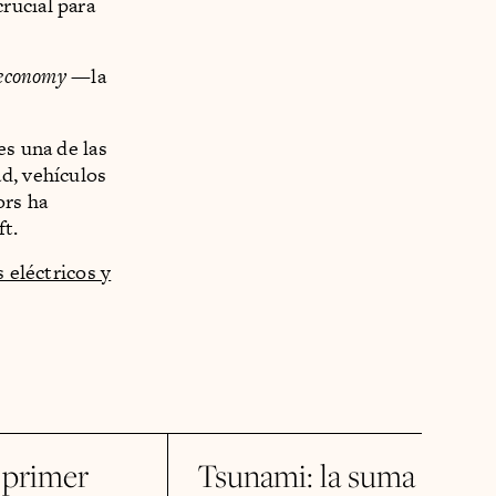
rucial para
 economy
—la
es una de las
d, vehículos
ors ha
t.
 eléctricos y
 primer
Tsunami: la suma