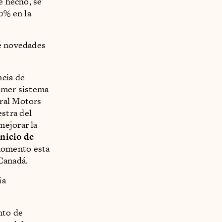
e hecho, se
0% en la
ué novedades
ncia de
rimer sistema
eral Motors
stra del
mejorar la
nicio de
momento esta
Canadá.
ia
nto de