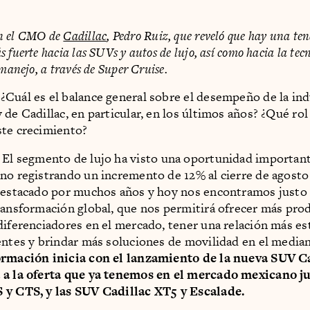
n el CMO de
Cadillac
, Pedro Ruiz, que reveló que hay una te
 fuerte hacia las SUVs y autos de lujo, así como hacia la tec
 manejo, a través de Super Cruise.
 ¿Cuál es el balance general sobre el desempeño de la ind
 de Cadillac, en particular, en los últimos años? ¿Qué rol
ste crecimiento?
› El segmento de lujo ha visto una oportunidad important
no registrando un incremento de 12% al cierre de agosto
destacado por muchos años y hoy nos encontramos justo 
ransformación global, que nos permitirá ofrecer más pro
diferenciadores en el mercado, tener una relación más es
entes y brindar más soluciones de movilidad en el median
ormación inicia con el lanzamiento de la nueva SUV C
 a la oferta que ya tenemos en el mercado mexicano ju
 y CTS, y las SUV Cadillac XT5 y Escalade.