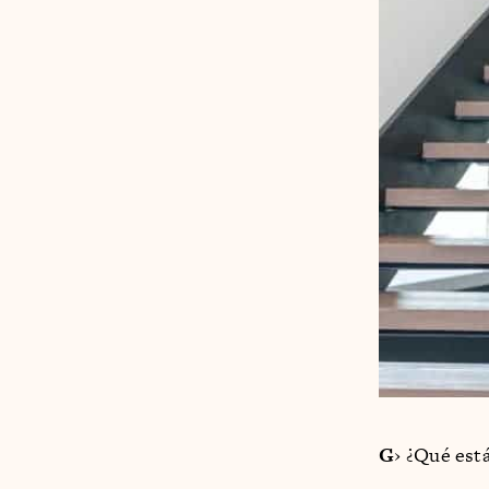
G
› ¿Qué est