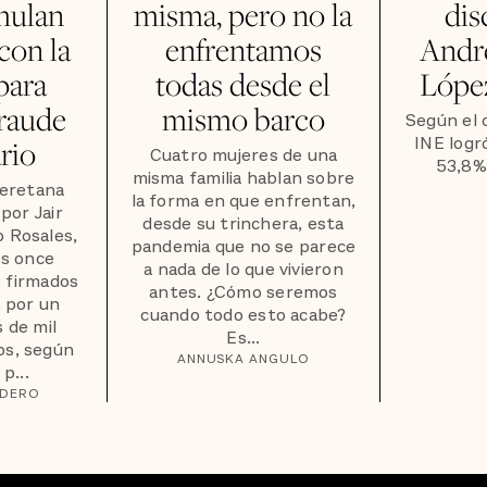
imulan
misma, pero no la
dis
con la
enfrentamos
Andr
para
todas desde el
Lópe
raude
mismo barco
Según el 
INE logr
rio
Cuatro mujeres de una
53,8% 
misma familia hablan sobre
eretana
la forma en que enfrentan,
 por Jair
desde su trinchera, esta
o Rosales,
pandemia que no se parece
os once
a nada de lo que vivieron
s firmados
antes. ¿Cómo seremos
, por un
cuando todo esto acabe?
 de mil
Es...
os, según
ANNUSKA ANGULO
 p...
NDERO