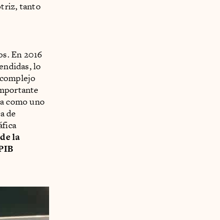
triz, tanto
os. En 2016
endidas, lo
 complejo
importante
aca como uno
da de
áfica
de la
 PIB