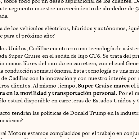
o, sobre todo por un deseo aspiracional de los clientes. D
ste segmento muestre un crecimiento de alrededor de 5
ada.
ma de los vehículos eléctricos, híbridos y autónomos, ¿q
ac para el próximo año?
dos Unidos, Cadillac cuenta con una tecnología de asiste
da Super Cruise en el sedán de lujo CT6. Se trata del p
n manos libres del mundo en carretera, con el cual Gen
la conducción semiautónoma. Esta tecnología es una mue
e Cadillac con la innovación y con nuestro interés por 
tros clientes. Al mismo tiempo,
Super Cruise marca el i
ra en la movilidad y transportación personal.
Por el 
ólo estará disponible en carreteras de Estados Unidos y 
acto tendrán las políticas de Donald Trump en la industr
mexicana?
ral Motors estamos complacidos por el trabajo en conju