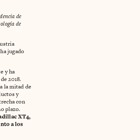
ndencia de
nología de
ustria
 ha jugado
e y ha
 de 2018.
a la mitad de
ductos y
trecha con
o plazo.
adillac XT4,
nto a los