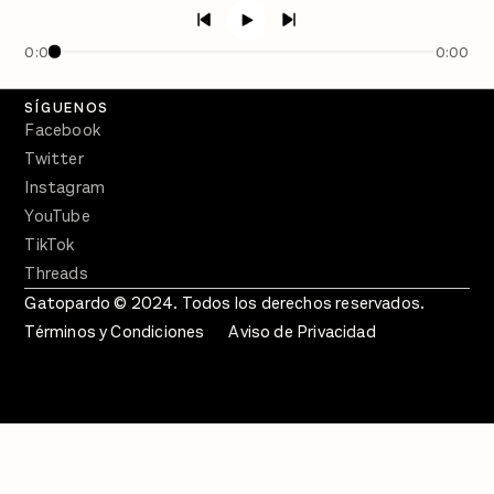
Semanario Gatopardo
En Qué Momento
0:00
0:00
Crecer en Distopía
SÍGUENOS
Facebook
Twitter
Instagram
YouTube
TikTok
Threads
Gatopardo © 2024. Todos los derechos reservados.
Términos y Condiciones
Aviso de Privacidad