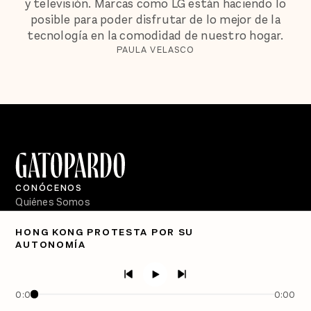
y televisión. Marcas como LG están haciendo lo
posible para poder disfrutar de lo mejor de la
tecnología en la comodidad de nuestro hogar.
PAULA VELASCO
CONÓCENOS
Quiénes Somos
Directorio
HONG KONG PROTESTA POR SU
AUTONOMÍA
PÓDCASTS
Semanario Gatopardo
En Qué Momento
0:00
0:00
Crecer en Distopía