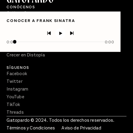
CONÓCENOS
Quiénes Somos
CONOCER A FRANK SINATRA
Directorio
PÓDCASTS
Semanario Gatopardo
0:00
0:00
En Qué Momento
Crecer en Distopía
SÍGUENOS
Facebook
Twitter
Instagram
YouTube
TikTok
Threads
Gatopardo © 2024. Todos los derechos reservados.
Términos y Condiciones
Aviso de Privacidad