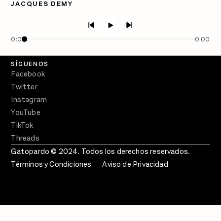
JACQUES DEMY
PÓDCASTS
Semanario Gatopardo
En Qué Momento
0:00
0:00
Crecer en Distopía
SÍGUENOS
Facebook
Twitter
Instagram
YouTube
TikTok
Threads
Gatopardo © 2024. Todos los derechos reservados.
Términos y Condiciones
Aviso de Privacidad