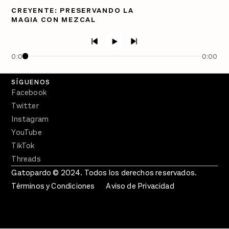
Directorio
CREYENTE: PRESERVANDO LA
MAGIA CON MEZCAL
PÓDCASTS
Semanario Gatopardo
En Qué Momento
0:00
0:00
Crecer en Distopía
SÍGUENOS
Facebook
Twitter
Instagram
YouTube
TikTok
Threads
Gatopardo © 2024. Todos los derechos reservados.
Términos y Condiciones
Aviso de Privacidad