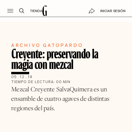
TIENDA
INICIAR SESIÓN
ARCHIVO GATOPARDO
Creyente: preservando la
magia con mezcal
05
.
12
.
19
TIEMPO DE LECTURA:
00
MIN
Mezcal Creyente SalvaQuimera es un
ensamble de cuatro agaves de distintas
regiones del país.