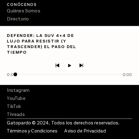
CONÓCENOS
Quiénes Somos
Directorio
PÓDCASTS
DEFENDER: LA SUV 4×4 DE
Semanario Gatopardo
LUJO PARA RESISTIR (Y
En Qué Momento
TRASCENDER) EL PASO DEL
TIEMPO
Crecer en Distopía
SÍGUENOS
Facebook
0:00
0:00
Twitter
Instagram
YouTube
TikTok
Threads
Gatopardo © 2024. Todos los derechos reservados.
Términos y Condiciones
Aviso de Privacidad