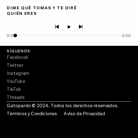
Directorio
DIME QUÉ TOMAS Y TE DIRÉ
QUIÉN ERES
PÓDCASTS
Semanario Gatopardo
En Qué Momento
0:00
0:00
Crecer en Distopía
SÍGUENOS
Facebook
Twitter
Instagram
YouTube
TikTok
Threads
Gatopardo © 2024. Todos los derechos reservados.
Términos y Condiciones
Aviso de Privacidad