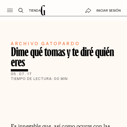
TIENDA
INICIAR SESIÓN
ARCHIVO GATOPARDO
Dime qué tomas y te diré quién
eres
05
.
07
.
17
TIEMPO DE LECTURA:
00
MIN
Es innegable que, así como ocurre con las