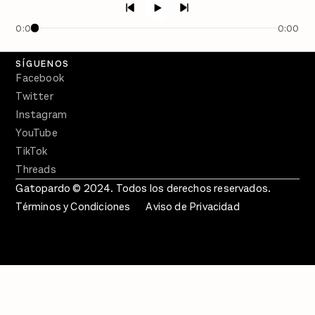
En Qué Momento
0:00
0:00
Crecer en Distopía
SÍGUENOS
Facebook
Twitter
Instagram
YouTube
TikTok
Threads
Gatopardo © 2024. Todos los derechos reservados.
Términos y Condiciones
Aviso de Privacidad