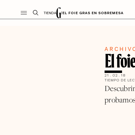
TIENDA
/
EL FOIE GRAS EN SOBREMESA
ARCHIV
El fo
21
.
02
.
18
TIEMPO DE LE
Descubrim
probamos n