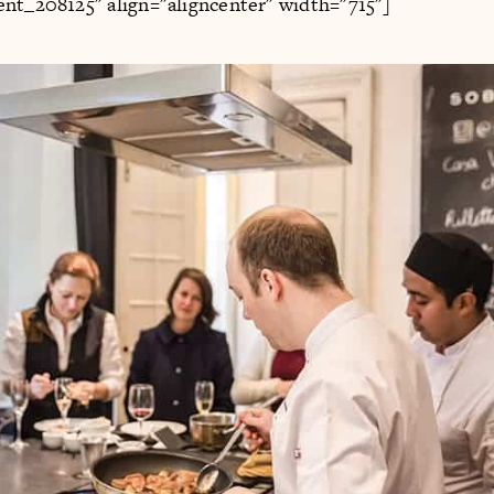
nt_208125" align="aligncenter" width="715"]