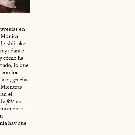
ravesías en
y Mónica
de shiitake.
u ayudante
 y cómo ha
tado, lo que
 con los
ato, gracias
.Mientras
ran el
 de
foie
en
al momento.
on
mía hay que