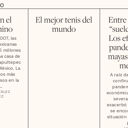
DO
n el
El mejor tenis del
Entre
hino
mundo
“suel
Los ef
007, las
exicanas
pande
 millones
mayas
na casa de
apultepec
me
México. La
los más
A raíz d
sos en la
confin
..
pandemi
ZÁLEZ
económica
EZ
severa
exacerbó 
se enco
situación