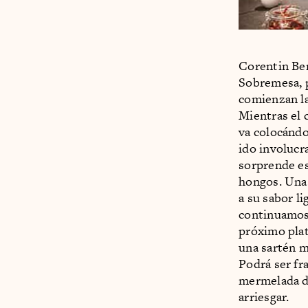
Corentin Ber
Sobremesa, p
comienzan la
Mientras el 
va colocándo
ido involucr
sorprende es
hongos. Una 
a su sabor l
continuamos 
próximo plat
una sartén m
Podrá ser fr
mermelada de
arriesgar.