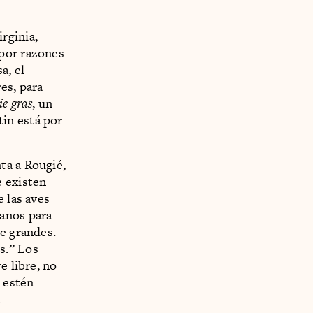
rginia,
 por razones
a, el
res,
para
ie gras
, un
in está por
ta a Rougié,
e existen
 las aves
ranos para
te grandes.
s.” Los
e libre, no
s estén
n