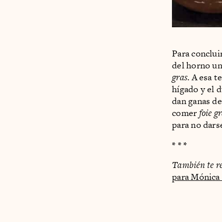
Para conclui
del horno un
gras
. A esa t
hígado y el 
dan ganas de
comer
foie g
para no darse
* * *
También te r
para Mónica