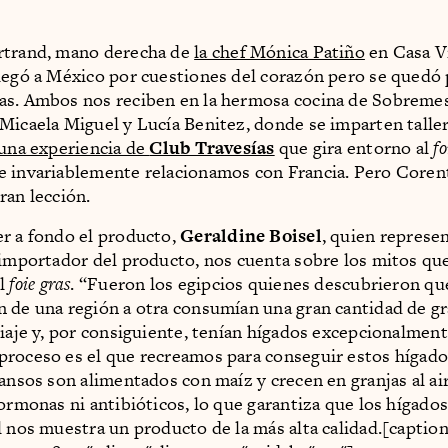
rtrand, mano derecha de
la chef Mónica Patiño
en Casa Vi
legó a México por cuestiones del corazón pero se quedó
s. Ambos nos reciben en la hermosa cocina de Sobremes
Micaela Miguel y Lucía Benitez, donde se imparten talle
 una experiencia de
Club Travesías
que gira entorno al
fo
 invariablemente relacionamos con Francia. Pero Corent
ran lección.
r a fondo el producto,
Geraldine Boisel
, quien represen
 importador del producto, nos cuenta sobre los mitos qu
el
foie gras
. “Fueron los egipcios quienes descubrieron que
 de una región a otra consumían una gran cantidad de g
viaje y, por consiguiente, tenían hígados excepcionalmen
roceso es el que recreamos para conseguir estos hígado
gansos son alimentados con maíz y crecen en granjas al air
hormonas ni antibióticos, lo que garantiza que los hígado
l nos muestra un producto de la más alta calidad.[captio