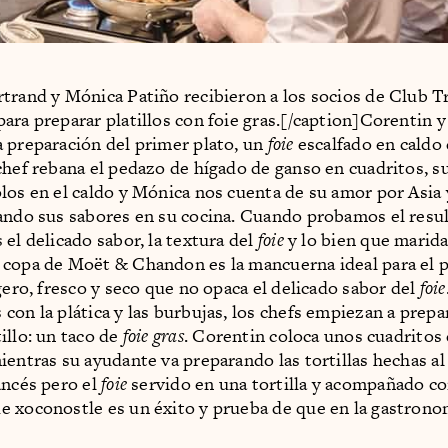
trand y Mónica Patiño recibieron a los socios de Club T
ara preparar platillos con foie gras.[/caption]Corentin 
 preparación del primer plato, un
foie
escalfado en caldo 
chef rebana el pedazo de hígado de ganso en cuadritos, s
los en el caldo y Mónica nos cuenta de su amor por Asia
ando sus sabores en su cocina. Cuando probamos el resul
 el delicado sabor, la textura del
foie
y lo bien que marida
copa de Moët & Chandon es la mancuerna ideal para el pl
igero, fresco y seco que no opaca el delicado sabor del
foie
con la plática y las burbujas, los chefs empiezan a prepa
illo: un taco de
foie gras
. Corentin coloca unos cuadritos
ientras su ayudante va preparando las tortillas hechas 
ancés pero el
foie
servido en una tortilla y acompañado c
 xoconostle es un éxito y prueba de que en la gastrono