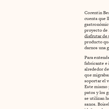
Corentin Be
cuenta que l
gastronómica
proyecto de 
disfrutar de
producto que
darnos una g
Para entende
fabricante e
alrededor d
que migraban
soportar el 
Este mismo p
patos y los 
se utilizan 
sanos. Boise