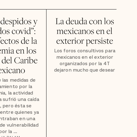
 despidos y
La deuda con los
dos covid”:
mexicanos en el
ectos de la
exterior persiste
mia en los
Los foros consultivos para
mexicanos en el exterior
 del Caribe
organizados por la 4T
xicano
dejaron mucho que desear
e las medidas de
amiento por la
a, la actividad
 sufrió una caída
, pero ésta se
entre quienes ya
ntraban en una
 de vulnerabilidad
por la ...