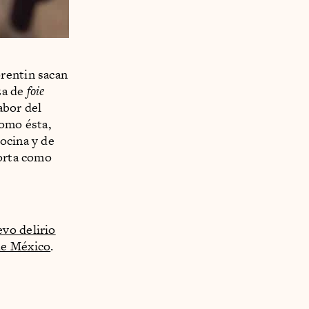
rentin sacan
za de
foie
abor del
como ésta,
ocina y de
corta como
vo delirio
de México
.