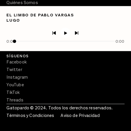
Quiénes Somos
Directorio
EL LIMBO DE PABLO VARGAS
LUGO
PÓDCASTS
Semanario Gatopardo
En Qué Momento
0:00
0:00
Crecer en Distopía
SÍGUENOS
Facebook
Twitter
Instagram
YouTube
TikTok
Threads
Gatopardo © 2024. Todos los derechos reservados.
Términos y Condiciones
Aviso de Privacidad