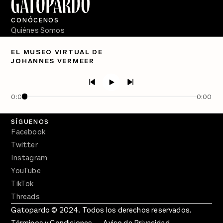
CONÓCENOS
Quiénes Somos
Directorio
EL MUSEO VIRTUAL DE
JOHANNES VERMEER
PÓDCASTS
Semanario Gatopardo
En Qué Momento
0:00
0:00
Crecer en Distopía
SÍGUENOS
Facebook
Twitter
Instagram
YouTube
TikTok
Threads
Gatopardo © 2024. Todos los derechos reservados.
Términos y Condiciones
Aviso de Privacidad