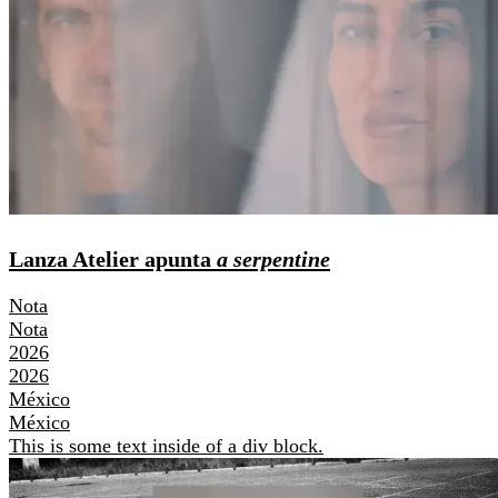
Lanza Atelier apunta
a serpentine
Nota
Nota
2026
2026
México
México
This is some text inside of a div block.