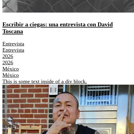
Escribir a ciegas: una entrevista con David
Toscana
Entrevista
Entrevista
2026
2026
México
México
This is some text inside of a div block.