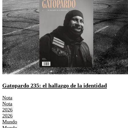
Gatopardo 235: el hallazgo de la identidad
Nota
Nota
2026
2026
Mundo
Mundo