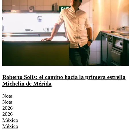
Roberto Solís: el camino hacia la primera estrella
Michelin de Mérida
Nota
Nota
2026
2026
México
México