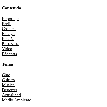
Contenido
Reportaje
Perfil
Crónica
Ensayo
Reseña
Entrevista
Video
Pódcasts
Temas
Cine
Cultura
Música
Deportes
Actualidad
Medio Ambiente