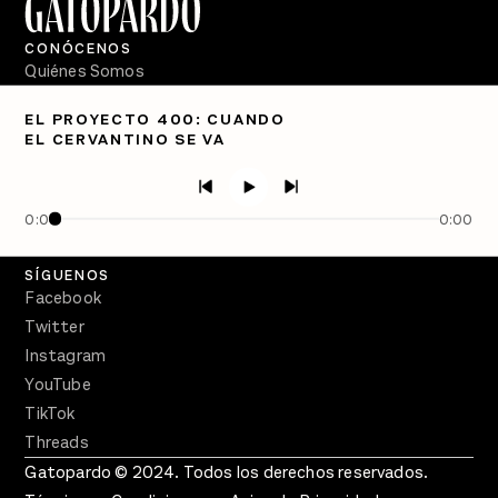
CONÓCENOS
Quiénes Somos
Directorio
EL PROYECTO 400: CUANDO
EL CERVANTINO SE VA
PÓDCASTS
Semanario Gatopardo
En Qué Momento
0:00
0:00
Crecer en Distopía
SÍGUENOS
Facebook
Twitter
Instagram
YouTube
TikTok
Threads
Gatopardo © 2024. Todos los derechos reservados.