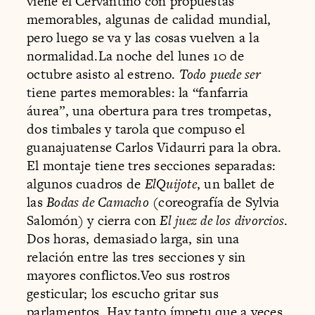
viene el Cervantino con propuestas
memorables, algunas de calidad mundial,
pero luego se va y las cosas vuelven a la
normalidad.La noche del lunes 10 de
octubre asisto al estreno.
Todo puede ser
tiene partes memorables: la “fanfarria
áurea”, una obertura para tres trompetas,
dos timbales y tarola que compuso el
guanajuatense Carlos Vidaurri para la obra.
El montaje tiene tres secciones separadas:
algunos cuadros de
ElQuijote
, un ballet de
las
Bodas de Camacho
(coreografía de Sylvia
Salomón) y cierra con
El juez de los divorcios
.
Dos horas, demasiado larga, sin una
relación entre las tres secciones y sin
mayores conflictos.Veo sus rostros
gesticular; los escucho gritar sus
parlamentos. Hay tanto ímpetu que a veces