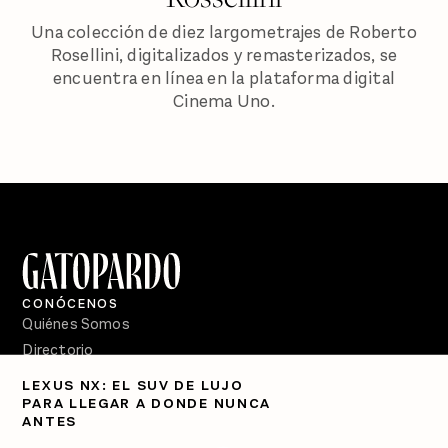
Una colección de diez largometrajes de Roberto
Rosellini, digitalizados y remasterizados, se
encuentra en línea en la plataforma digital
Cinema Uno.
CONÓCENOS
Quiénes Somos
Directorio
LEXUS NX: EL SUV DE LUJO
PÓDCASTS
PARA LLEGAR A DONDE NUNCA
Semanario Gatopardo
ANTES
En Qué Momento