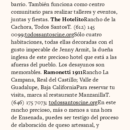
barrio. También funciona como centro
comunitario para realizar talleres y eventos,
juntas y fiestas.
The Hotelito
Rancho de la
Cachora, Todos SantosT. (612) 145
0099;
todossantoscine.org
Sólo cuatro
habitaciones, todas ellas decoradas con el
gusto impecable de Jenny Armit, la dueña
inglesa de este precioso hotel que está a las
afueras del pueblo. Los desayunos son
memorables.
Ramonetti 1911
Rancho La
Campana, Real del Castillo; Valle de
Guadalupe, Baja CaliforniaPara reservar tu
visita, marca al restaurante ManzanillaT.
(646) 175 7073;
todossantoscine.org
En este
rancho precioso, más o menos a una hora
de Ensenada, puedes ser testigo del proceso
de elaboración de queso artesanal, y