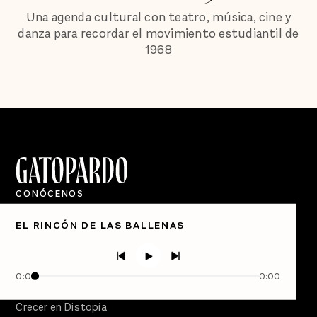
Una agenda cultural con teatro, música, cine y
danza para recordar el movimiento estudiantil de
1968
CONÓCENOS
Quiénes Somos
EL RINCÓN DE LAS BALLENAS
Directorio
PÓDCASTS
Semanario Gatopardo
0:00
0:00
En Qué Momento
Crecer en Distopía