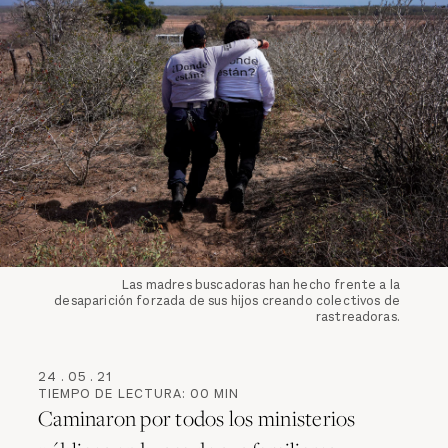
Las madres buscadoras han hecho frente a la
desaparición forzada de sus hijos creando colectivos de
rastreadoras.
24
.
05
.
21
TIEMPO DE LECTURA:
00
MIN
Caminaron por todos los ministerios