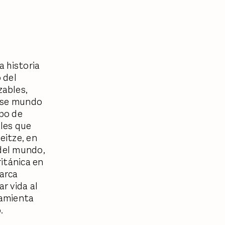
 historia
 del
zables,
 ese mundo
mpo de
ales que
eitze, en
 del mundo,
itánica en
marca
r vida al
ramienta
.