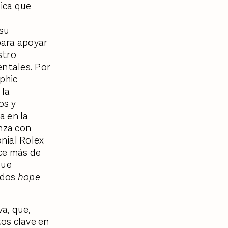
tica que
 su
para apoyar
stro
entales. Por
phic
 la
os y
a en la
anza con
onial Rolex
ace más de
que
ados
hope
va, que,
os clave en