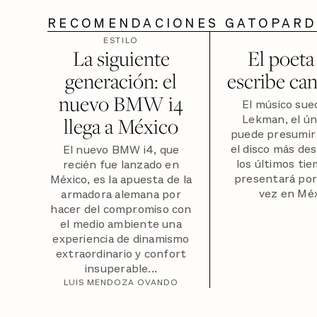
RECOMENDACIONES GATOPAR
ESTILO
La siguiente
El poeta
generación: el
escribe ca
nuevo BMW i4
El músico sue
Lekman, el ún
llega a México
puede presumir
el disco más de
El nuevo BMW i4, que
los últimos ti
recién fue lanzado en
presentará por
México, es la apuesta de la
vez en Méx
armadora alemana por
hacer del compromiso con
el medio ambiente una
experiencia de dinamismo
extraordinario y confort
insuperable...
LUIS MENDOZA OVANDO