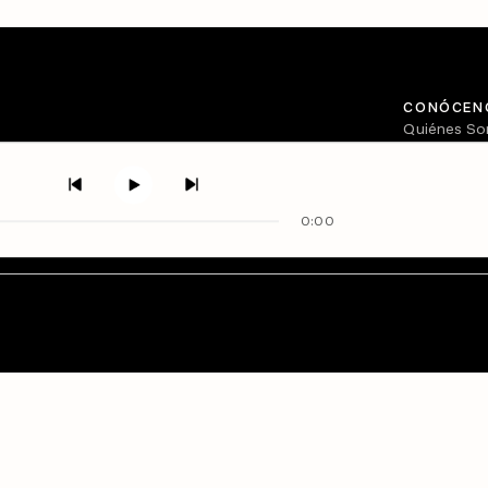
CONÓCEN
Quiénes S
Directorio
0:00