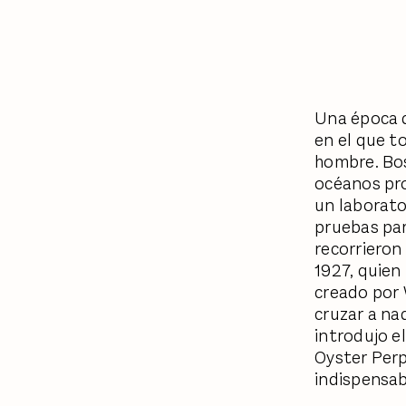
Una época d
en el que t
hombre. Bos
océanos pro
un laborato
pruebas par
recorrieron
1927, quien
creado por 
cruzar a na
introdujo e
Oyster Perp
indispensab