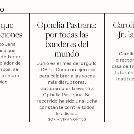
DO
 que
Ophelia Pastrana:
Carol
nciones
por todas las
Jr., 
banderas del
co Jens
ico que
mundo
Caroli
 de tener
director
solador de
Junio es el mes del orgullo
casa de f
empos, se
LGBT+. Como un ejercicio
futura h
 primera
para celebrar a las voces
institu
ico.
más disruptoras,
Gatopardo entrevistó a
Ophelia Pastrana. Su
recorrido ha sido una lucha
constante contra todos
los discu...
SOFÍA VIRAMONTES