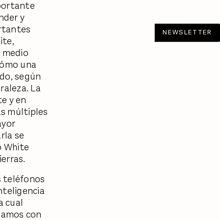
portante
nder y
ortantes
NEWSLETTER
ite,
l medio
 cómo una
ndo, según
raleza. La
te y en
s múltiples
ayor
arla se
o White
erras.
s teléfonos
nteligencia
a cual
ciamos con