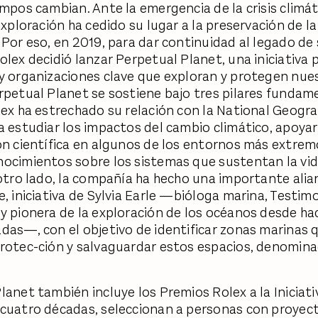
empos cambian. Ante la emergencia de la crisis climá
exploración ha cedido su lugar a la preservación de la
 Por eso, en 2019, para dar continuidad al legado de
olex decidió lanzar Perpetual Planet, una iniciativa 
y organizaciones clave que exploran y protegen nue
rpetual Planet se sostiene bajo tres pilares fundam
lex ha estrechado su relación con la National Geogra
a estudiar los impactos del cambio climático, apoyar
ón científica en algunos de los entornos más extrem
ocimientos sobre los sistemas que sustentan la vid
 otro lado, la compañía ha hecho una importante ali
e, iniciativa de Sylvia Earle —bióloga marina, Testim
y pionera de la exploración de los océanos desde h
das—, con el objetivo de identificar zonas marinas 
rotec-ción y salvaguardar estos espacios, denomin
lanet también incluye los Premios Rolex a la Iniciati
cuatro décadas, seleccionan a personas con proyect