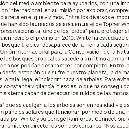
ción del medio ambiente para ayudarlos, con una im
sión internacional, en su misión por explorar, compre
 planeta en el que vivimos. Entre los diversos e imp
ue han sido laureados se encuentra el de Topher Wh
onservacionista, uno de los “oídos” para proteger e
uien recibió el premio en 2019. White ha estudiado
 bosque tropical desaparece de la Tierra cada segu
 Unión Internacional para la Conservación de la Natu
e los bosques tropicales sucede a un ritmo alarman
en años podrían desaparecer por completo. Entre la
a desforestación que sufre nuestro planeta, la de m
s la tala ilegal e indiscriminada de árboles. Para evit
a constante vigilancia. Y eso es lo que ha conseguid
 sistema capaz de detectar los ruidos de las motosi
s” que se cuelgan a los árboles son en realidad viejo
on paneles solares que funcionan por medio de una i
creada por White y su oenegé Rainforest Connection, l
transmite en directo los sonidos cercanos. “Nos aso