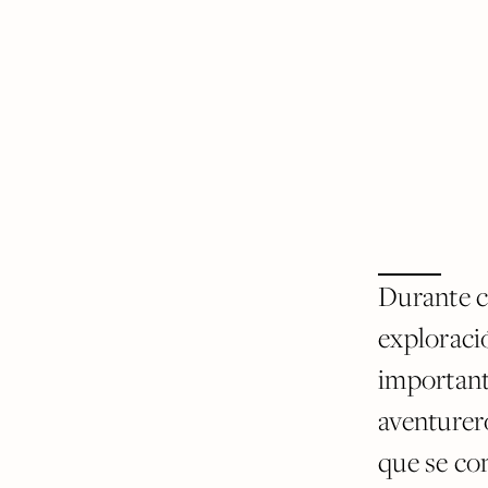
Durante c
exploraci
importante
aventurero
que se co