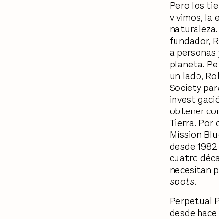
Pero los ti
vivimos, la 
naturaleza.
fundador, R
a personas 
planeta. Pe
un lado, Ro
Society par
investigaci
obtener con
Tierra. Por
Mission Blu
desde 1982 
cuatro déca
necesitan p
spots
.
Perpetual P
desde hace 