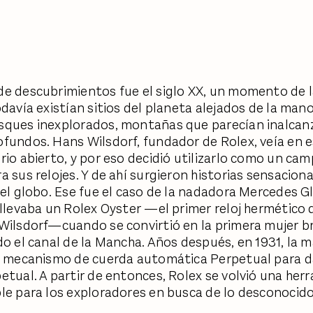
e descubrimientos fue el siglo XX, un momento de la
odavía existían sitios del planeta alejados de la mano
ques inexplorados, montañas que parecían inalcan
fundos. Hans Wilsdorf, fundador de Rolex, veía en
rio abierto, y por eso decidió utilizarlo como un ca
a sus relojes. Y de ahí surgieron historias sensacion
 el globo. Ese fue el caso de la nadadora Mercedes Gl
 llevaba un Rolex Oyster —el primer reloj hermético
Wilsdorf—cuando se convirtió en la primera mujer br
do el canal de la Mancha. Años después, en 1931, la 
l mecanismo de cuerda automática Perpetual para da
etual. A partir de entonces, Rolex se volvió una her
le para los exploradores en busca de lo desconocido