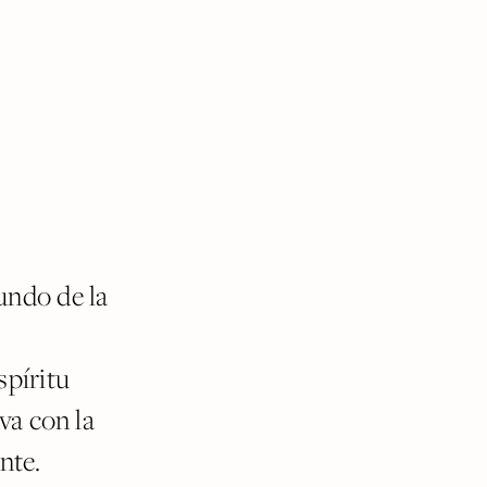
undo de la
spíritu
va con la
nte.