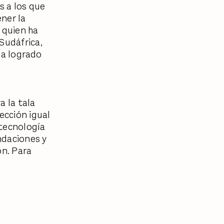
s a los que
ner la
, quien ha
Sudáfrica,
 ha logrado
a la tala
ección igual
 tecnología
ndaciones y
ón. Para