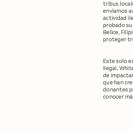
tribus loca
enviamos av
actividad il
probado su 
Belice, Fili
proteger tr
Este solo e
ilegal, Whi
de impactan
que han cre
donantes pa
conocer más