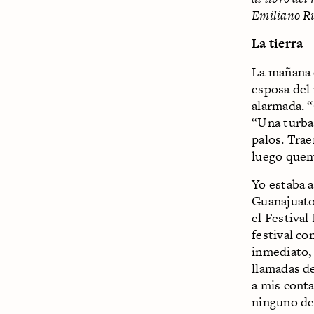
Emiliano Ru
La tierra
La mañana d
esposa del
alarmada. 
“Una turba 
palos. Trae
luego quema
Yo estaba a
Guanajuato,
el Festival
festival co
inmediato,
llamadas d
a mis conta
ninguno de