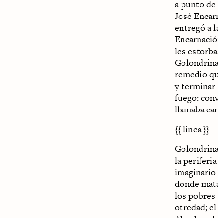
a punto de 
José Encarn
entregó a l
Encarnació
les estorba
Golondrina
remedio que
y terminar 
fuego: conv
llamaba ca
{{ linea }}
Golondrina
la periferi
imaginario 
donde matan
los pobres 
otredad; e