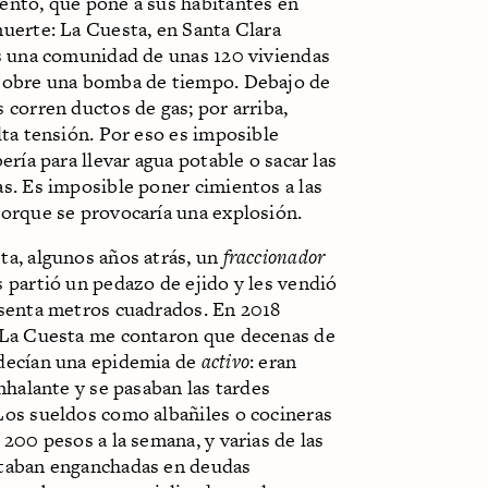
ento, que pone a sus habitantes en
uerte: La Cuesta, en Santa Clara
es una comunidad de unas 120 viviendas
sobre una bomba de tiempo. Debajo de
 corren ductos de gas; por arriba,
lta tensión. Por eso es imposible
bería para llevar agua potable o sacar las
s. Es imposible poner cimientos a las
porque se provocaría una explosión.
ta, algunos años atrás, un
fraccionador
 partió un pedazo de ejido y les vendió
esenta metros cuadrados. En 2018
 La Cuesta me contaron que decenas de
decían una epidemia de
activo
: eran
inhalante y se pasaban las tardes
Los sueldos como albañiles o cocineras
 200 pesos a la semana, y varias de las
taban enganchadas en deudas