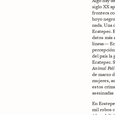
Algo hay de
siglo XX a
frontera co
hoyo negro
nada. Una 
Ecatepec. 
datos más 
líneas— Ec
percepción
del país la
Ecatepec. S
Animal Polí
de marzo d
mujeres, a
estos críme
asesinadas 
En Ecatepe
mil robos c