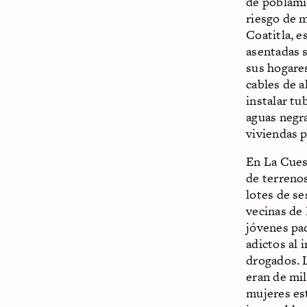
de poblami
riesgo de m
Coatitla, 
asentadas 
sus hogares
cables de a
instalar tu
aguas negra
viviendas 
En La Cues
de terrenos
lotes de s
vecinas de
jóvenes pa
adictos al 
drogados. 
eran de mil
mujeres es