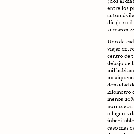
(dos al día
entre los 
automóvile
día (10 mil
sumaron 28
Uno de cad
viajar entr
centro de t
debajo de 
mil habitan
mexiquense 
densidad d
kilómetro 
menos 20% 
norma son t
o lugares d
inhabitable
caso más e