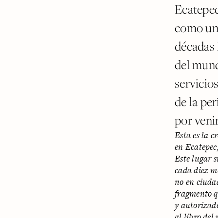
Ecatepec.
como una
décadas 
del mundo
servicio
de la per
por venir
Esta es la 
en Ecatepec
Este lugar 
cada diez m
no en ciudad
fragmento q
y autoriza
al libro
del 