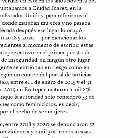
 verdad en eso: en los años noventa del
puntábamos a Ciudad Juárez, en la
n Estados Unidos, para referirnos al
 donde mataban mujeres y no pasaba
década después ese lugar lo ocupó
En 2018 y 2020 —por mencionar los
recientes al momento de escribir estas
atepec estuvo en el primer puesto de
 de inseguridad: en ningún otro lugar
 gente se sintió tan en riesgo como en
egún un conteo del portal de noticias
tico
, entre el 1 de enero de 2015 y el 31
e 2019 en Ecatepec mataron a mil 258
unque la autoridad sólo consideró 53 de
nes como feminicidios, es decir,
por el hecho de ser mujeres.
c, entre 2018 y 2020 se denunciaron 52
on violencia y 2 mil 300 robos a casas