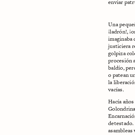
enviar patr
Una pequeñ
¡ladrón!, ¡
imaginaba 
justiciera 
golpiza col
procesión a
baldío, pe
o patean un
la liberaci
vacías.
Hacía años
Golondrinas
Encarnación
detestado. 
asambleas 