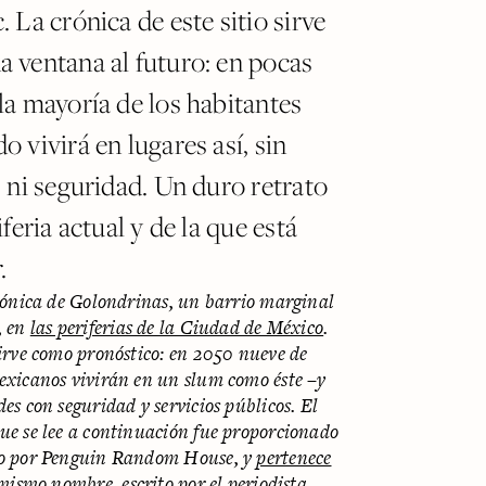
 La crónica de este sitio sirve
 ventana al futuro: en pocas
la mayoría de los habitantes
 vivirá en lugares así, sin
s ni seguridad. Un duro retrato
iferia actual y de la que está
.
crónica de Golondrinas, un barrio marginal
, en
las periferias de la Ciudad de México
.
sirve como pronóstico: en 2050 nueve de
exicanos vivirán en un slum como éste –y
es con seguridad y servicios públicos. El
ue se lee a continuación fue proporcionado
do por Penguin Random House, y
pertenece
mismo nombre, escrito por el periodista