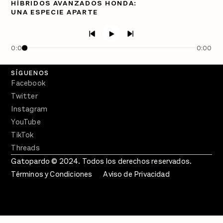
HÍBRIDOS AVANZADOS HONDA:
UNA ESPECIE APARTE
PÓDCASTS
Semanario Gatopardo
En Qué Momento
0:00
0:00
Crecer en Distopía
SÍGUENOS
Facebook
Twitter
Instagram
YouTube
TikTok
Threads
Gatopardo © 2024. Todos los derechos reservados.
Términos y Condiciones
Aviso de Privacidad