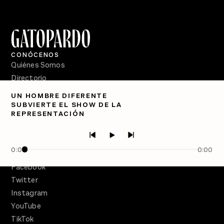
CONÓCENOS
Quiénes Somos
Directorio
UN HOMBRE DIFERENTE
PÓDCASTS
SUBVIERTE EL SHOW DE LA
Semanario Gatopardo
REPRESENTACIÓN
En Qué Momento
Crecer en Distopía
0:00
0:00
SÍGUENOS
Facebook
Twitter
Instagram
YouTube
TikTok