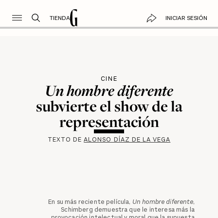
TIENDA
INICIAR SESIÓN
CINE
Un hombre diferente
subvierte el show de la
representación
TEXTO DE
ALONSO DÍAZ DE LA VEGA
En su más reciente película,
Un hombre diferente
,
Schimberg demuestra que le interesa más la
provocación intelectual y moral que la supuesta