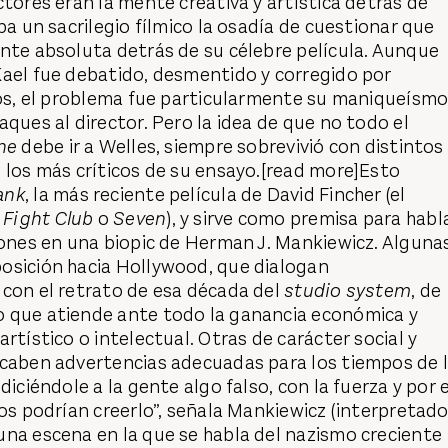
ctores eran la mente creativa y artística detrás de
ba un sacrilegio fílmico la osadía de cuestionar que
nte absoluta detrás de su célebre película. Aunque
Kael fue debatido, desmentido y corregido por
cos, el problema fue particularmente su maniqueísmo
aques al director. Pero la idea de que no todo el
ne
debe ir a Welles, siempre sobrevivió con distintos
 los más críticos de su ensayo.[read more]Esto
ank
, la más reciente película de David Fincher (el
,
Fight Club
o
Seven
), y sirve como premisa para habl
iones en una biopic de Herman J. Mankiewicz. Alguna
osición hacia Hollywood, que dialogan
 con el retrato de esa década del
studio system
, de
 que atiende ante todo la ganancia económica y
rtístico o intelectual. Otras de carácter social y
 caben advertencias adecuadas para los tiempos de 
diciéndole a la gente algo falso, con la fuerza y por e
los podrían creerlo”, señala Mankiewicz (interpretad
una escena en la que se habla del nazismo creciente