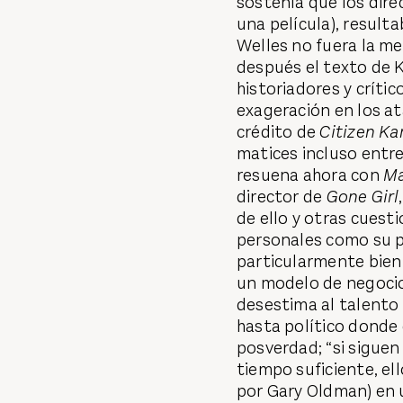
sostenía que los dire
una película), resulta
Welles no fuera la me
después el texto de 
historiadores y críti
exageración en los at
crédito de
Citizen Ka
matices incluso entre
resuena ahora con
M
director de
Gone Girl
de ello y otras cuest
personales como su p
particularmente bien
un modelo de negocio
desestima al talento a
hasta político donde
posverdad; “si siguen 
tiempo suficiente, el
por Gary Oldman) en 