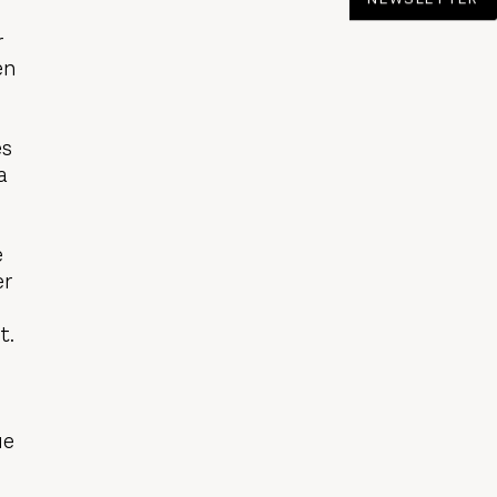
r
en
es
a
e
er
t.
ue