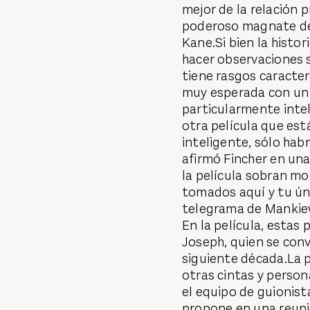
mejor de la relación 
poderoso magnate de 
Kane.Si bien la histo
hacer observaciones s
tiene rasgos caracter
muy esperada con un c
particularmente intel
otra película que est
inteligente, sólo habr
afirmó Fincher en una
la película sobran mo
tomados aquí y tu úni
telegrama de Mankiew
En la película, estas
Joseph, quien se con
siguiente década.La p
otras cintas y perso
el equipo de guionist
propone en una reuni