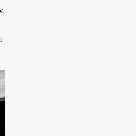
na
s
ce