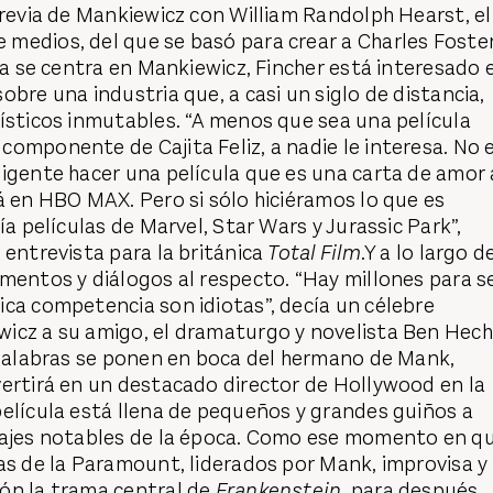
previa de Mankiewicz con William Randolph Hearst, el
medios, del que se basó para crear a Charles Foste
ria se centra en Mankiewicz, Fincher está interesado 
obre una industria que, a casi un siglo de distancia,
ísticos inmutables. “A menos que sea una película
omponente de Cajita Feliz, a nadie le interesa. No 
igente hacer una película que es una carta de amor 
á en HBO MAX. Pero si sólo hiciéramos lo que es
ía películas de Marvel, Star Wars y Jurassic Park”,
 entrevista para la británica
Total Film
.Y a lo largo d
mentos y diálogos al respecto. “Hay millones para s
ca competencia son idiotas”, decía un célebre
icz a su amigo, el dramaturgo y novelista Ben Hech
 palabras se ponen en boca del hermano de Mank,
vertirá en un destacado director de Hollywood en la
elícula está llena de pequeños y grandes guiños a
najes notables de la época. Como ese momento en q
as de la Paramount, liderados por Mank, improvisa y
ón la trama central de
Frankenstein
, para después