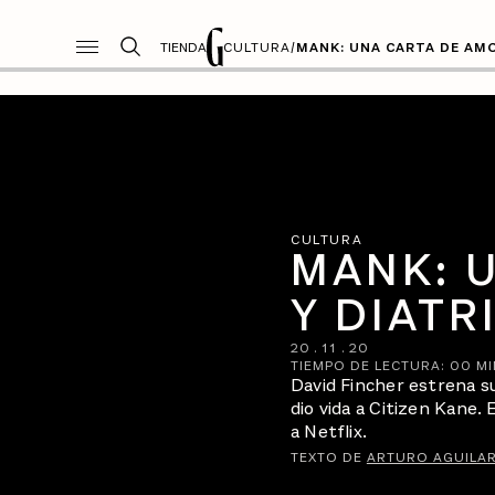
TIENDA
CULTURA
/
MANK: UNA CARTA DE AM
CULTURA
MANK: 
Y DIAT
20
.
11
.
20
TIEMPO DE LECTURA:
00
MI
David Fincher estrena su
dio vida a Citizen Kane. 
a Netflix.
TEXTO DE
ARTURO AGUILA