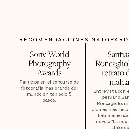
RECOMENDACIONES GATOPAR
Sony World
Santia
Photography
Roncagliol
Awards
retrato d
mald
Participa en el concurso de
fotografía más grande del
Entrevista con e
mundo en tan solo 5
peruano San
pasos.
Roncagliolo, un
plumas más reco
Latinoamérica
novela "La noc
alfileres