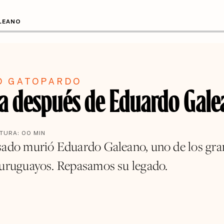
ALEANO
O GATOPARDO
da después de Eduardo Gal
CTURA:
00
MIN
sado murió Eduardo Galeano, uno de los gr
 uruguayos. Repasamos su legado.