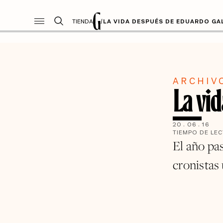
TIENDA
/
LA VIDA DESPUÉS DE EDUARDO G
ARCHIV
La vi
20
.
06
.
16
TIEMPO DE LE
El año pa
cronistas