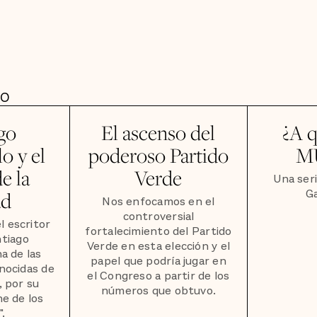
DO
go
El ascenso del
¿A 
o y el
poderoso Partido
M
e la
Verde
Una seri
G
ad
Nos enfocamos en el
controversial
l escritor
fortalecimiento del Partido
tiago
Verde en esta elección y el
a de las
papel que podría jugar en
nocidas de
el Congreso a partir de los
, por su
números que obtuvo.
he de los
".