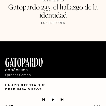
ACTUALIDAD
Gatopardo 235: el hallazgo de la
identidad
LOS EDITORES
CONÓCENOS
Quiénes Somos
Directorio
LA ARQUITECTA QUE
DERRUMBA MUROS
PÓDCASTS
Semanario Gatopardo
En Qué Momento