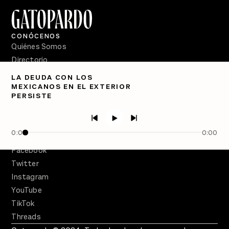
CONÓCENOS
Quiénes Somos
Directorio
LA DEUDA CON LOS
PÓDCASTS
MEXICANOS EN EL EXTERIOR
Semanario Gatopardo
PERSISTE
En Qué Momento
Crecer en Distopía
0:00
0:00
SÍGUENOS
Facebook
Twitter
Instagram
YouTube
TikTok
Threads