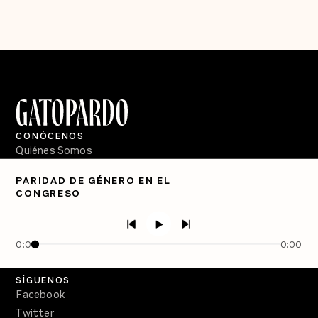
CONÓCENOS
Quiénes Somos
Directorio
PARIDAD DE GÉNERO EN EL
CONGRESO
PÓDCASTS
Semanario Gatopardo
En Qué Momento
0:00
0:00
Crecer en Distopía
SÍGUENOS
Facebook
Twitter