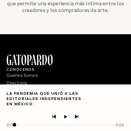
que permite una experiencia más íntima entre los
creadores y los compradores de arte.
CONÓCENOS
Quiénes Somos
Directorio
LA PANDEMIA QUE UNIÓ A LAS
PÓDCASTS
EDITORIALES INDEPENDIENTES
Semanario Gatopardo
EN MÉXICO
En Qué Momento
Crecer en Distopía
0:00
0:00
SÍGUENOS