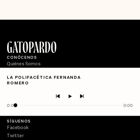
CONÓCENOS
Quiénes Somos
Directorio
LA POLIFACÉTICA FERNANDA
ROMERO
PÓDCASTS
Semanario Gatopardo
En Qué Momento
0:00
0:00
Crecer en Distopía
SÍGUENOS
Facebook
Twitter