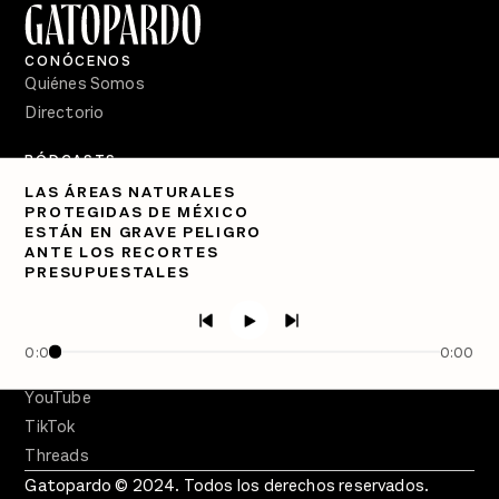
CONÓCENOS
Quiénes Somos
Directorio
PÓDCASTS
Semanario Gatopardo
LAS ÁREAS NATURALES
En Qué Momento
PROTEGIDAS DE MÉXICO
ESTÁN EN GRAVE PELIGRO
Crecer en Distopía
ANTE LOS RECORTES
PRESUPUESTALES
SÍGUENOS
Facebook
Twitter
0:00
0:00
Instagram
YouTube
TikTok
Threads
Gatopardo © 2024. Todos los derechos reservados.