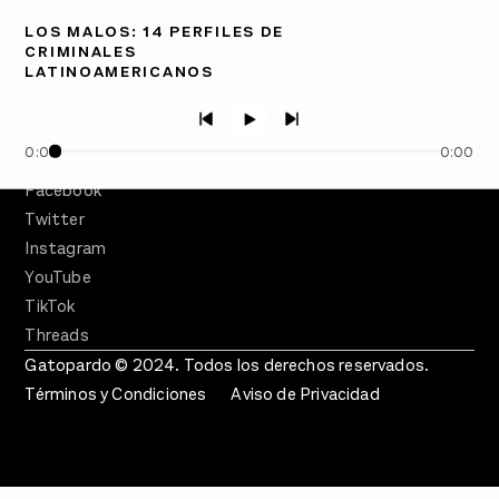
LOS MALOS: 14 PERFILES DE
PÓDCASTS
CRIMINALES
Semanario Gatopardo
LATINOAMERICANOS
En Qué Momento
Crecer en Distopía
0:00
0:00
SÍGUENOS
Facebook
Twitter
Instagram
YouTube
TikTok
Threads
Gatopardo © 2024. Todos los derechos reservados.
Términos y Condiciones
Aviso de Privacidad