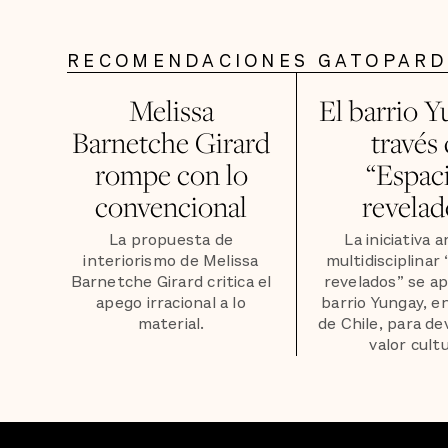
RECOMENDACIONES GATOPAR
Melissa
El barrio Y
Barnetche Girard
través
rompe con lo
“Espac
convencional
revelad
La propuesta de
La iniciativa a
interiorismo de Melissa
multidisciplinar
Barnetche Girard critica el
revelados” se a
apego irracional a lo
barrio Yungay, e
material.
de Chile, para de
valor cultu