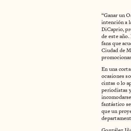
“Ganar un Os
intención a 
DiCaprio, p
de este año.
fans que acud
Ciudad de Mé
promocionar 
En una corta
ocasiones so
cintas o lo a
periodistas 
incomodarse,
fantástico s
que un proye
departamento
González Iñá