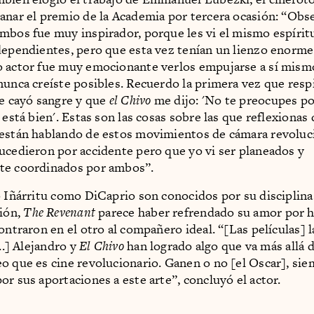
anar el premio de la Academia por tercera ocasión: “Obse
mbos fue muy inspirador, porque les vi el mismo espírit
dependientes, pero que esta vez tenían un lienzo enorme 
 actor fue muy emocionante verlos empujarse a sí mism
nunca creíste posibles. Recuerdo la primera vez que respi
le cayó sangre y que
el Chivo
me dijo: 'No te preocupes po
 está bien'. Estas son las cosas sobre las que reflexionas
están hablando de estos movimientos de cámara revoluc
ucedieron por accidente pero que yo vi ser planeados y
te coordinados por ambos”.
o Iñárritu como DiCaprio son conocidos por su disciplin
ción,
The Revenant
parece haber refrendado su amor por ha
ontraron en el otro al compañero ideal. “[Las películas] l
...] Alejandro y
El Chivo
han logrado algo que va más allá d
o que es cine revolucionario. Ganen o no [el Oscar], si
or sus aportaciones a este arte”, concluyó el actor.