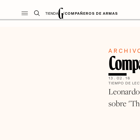
TIENDA
/
COMPAÑEROS DE ARMAS
ARCHIV
Compa
13
.
02
.
16
TIEMPO DE LE
Leonardo 
sobre "Th