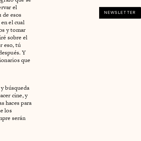
rvar el
NEWSLETTER
u de esos
en el cual
os y tomar
ré sobre el
r eso, tú
 después. Y
ionarios que
a y búsqueda
cer cine, y
as haces para
e los
empre serán