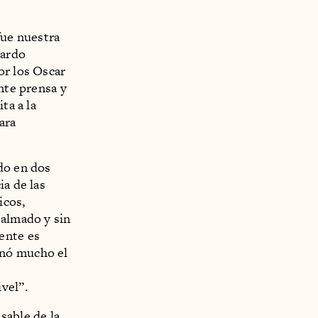
fue nuestra
nardo
or los Oscar
nte prensa y
ta a la
ara
do en dos
ia de las
icos,
Calmado y sin
ente es
onó mucho el
vel”.
sable de la