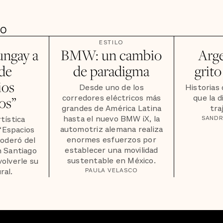
DO
ESTILO
ungay a
BMW: un cambio
Arge
 de
de paradigma
grito
ios
Desde uno de los
Historias 
corredores eléctricos más
que la d
os”
grandes de América Latina
tra
hasta el nuevo BMW iX, la
rtística
SAND
automotriz alemana realiza
 “Espacios
enormes esfuerzos por
poderó del
establecer una movilidad
n Santiago
sustentable en México.
volverle su
ral.
PAULA VELASCO