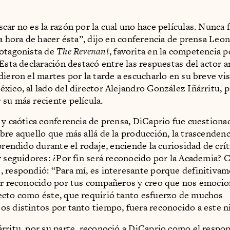
car no es la razón por la cual uno hace películas. Nunca 
la hora de hacer ésta”, dijo en conferencia de prensa Leo
rotagonista de
The Revenant
, favorita en la competencia p
 Esta declaración destacó entre las respuestas del actor a
ieron el martes por la tarde a escucharlo en su breve visi
xico, al lado del director Alejandro González Iñárritu, p
su más reciente película.
 y caótica conferencia de prensa, DiCaprio fue cuestiona
bre aquello que más allá de la producción, la trascendenc
prendido durante el rodaje, enciende la curiosidad de crít
y seguidores: ¿Por fin será reconocido por la Academia? 
 respondió: “Para mí, es interesante porque definitivam
er reconocido por tus compañeros y creo que nos emoci
cto como éste, que requirió tanto esfuerzo de muchos
s distintos por tanto tiempo, fuera reconocido a este ni
rritu, por su parte, reconoció a DiCaprio como el respon