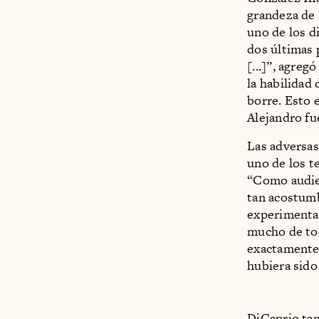
grandeza de 
uno de los d
dos últimas 
[...]”, agreg
la habilidad
borre. Esto e
Alejandro fu
Las adversas
uno de los 
“Como audien
tan acostumb
experimentam
mucho de tod
exactamente 
hubiera sido 
DiCaprio tam