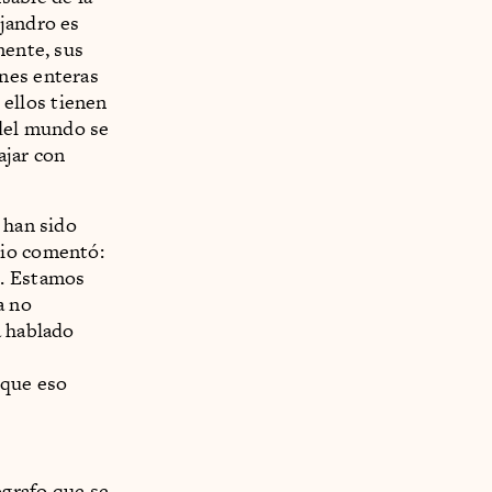
ejandro es
mente, sus
nes enteras
 ellos tienen
 del mundo se
ajar con
 han sido
rio comentó:
d. Estamos
a no
a hablado
 que eso
ógrafo que se