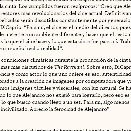
la cinta. Los cumplidos fueron recíprocos: “Creo que Al
irectores más revolucionarios del cine actual. Definitiva
películas serán discutidas constantemente por generacio
ó DiCaprio. “Para mí, el cine es el medio del director, pues
 de meterte a un ambiente diferente y hacer que el resto
s lo que el cine hace y lo que esta cinta fue para mí. Trab
e un sueño hecho realidad”.
 condiciones climáticas durante la producción de la cinta
temas más discutidos de
The Revenant
. Sobre esto, DiCap
cia y como actor lo que uno quiere es eso, autenticida
rados a la creación de imágenes por computadora que y
os imágenes táctiles y viscerales, con luz natural. Se h
o lo que Alejandro nos exigió para lograrlo, pero eso es
lo que busco cuando llego a un set. Para mí, algo menos
incivilizado. Aprecio la ferocidad de Alejandro”.
bién elogió el trabajo de Emmanuel Lubezki, el cinefot