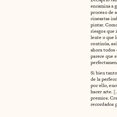
encamina a g
proceso de a
cineastas in
pintar. Como
riesgos que 
lente o que 
continúa, así
ahora todos 
parece que s
perfectamen
Si bien tant
de la perfec
por ello, enc
hacer arte. [
premios. Cre
recordados p