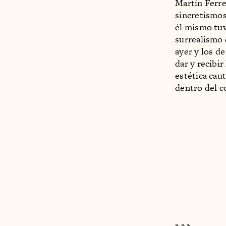
Martín Ferre
sincretismos
él mismo tuv
surrealismo 
ayer y los d
dar y recibi
estética cau
dentro del c