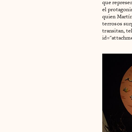
que represen
el protagonis
quien Martín
terrosos sur
transitan, te
id="attachme