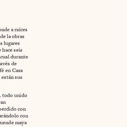
onde a raíces
de la obras
s lugares
e hace seis
 cual durante
ravés de
fé en Casa
 están sus
.. todo unido
van
 perdido con
arándolo con
 duende maya