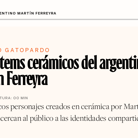
ENTINO MARTÍN FERREYRA
O GATOPARDO
ótems cerámicos del argent
n Ferreyra
CTURA:
00
MIN
cos personajes creados en cerámica por Mar
cercan al público a las identidades comparti