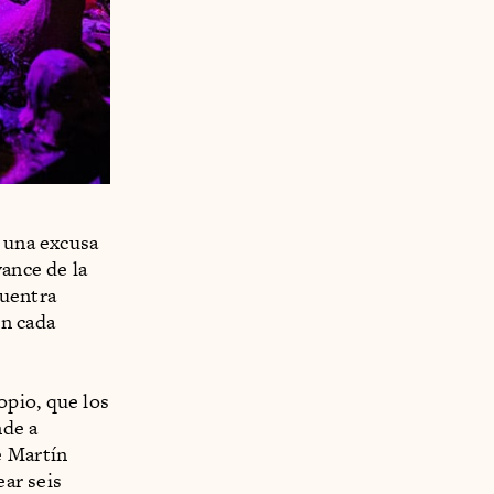
o una excusa
vance de la
cuentra
en cada
opio, que los
nde a
e Martín
ear seis