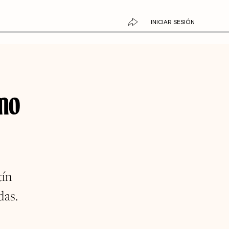
INICIAR SESIÓN
ino
tín
das.