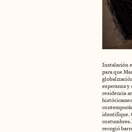
Instalación 
para que Mar
globalizació
esperanza y 
residencia ar
históricamen
contemporáne
identifique. 
costumbres.E
recogió barro