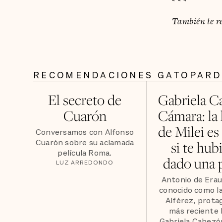
* * *
También te r
RECOMENDACIONES GATOPAR
El secreto de
Gabriela C
Cuarón
Cámara: la 
de Milei e
Conversamos con Alfonso
Cuarón sobre su aclamada
si te hub
película Roma.
dado una p
LUZ ARREDONDO
Antonio de Erau
conocido como l
Alférez, prota
más reciente 
Gabriela Cabezó