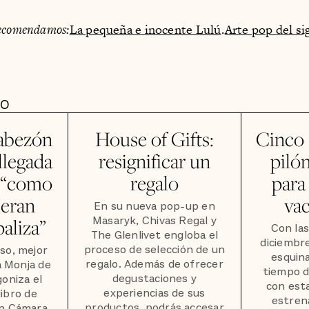
ecomendamos:
La pequeña e inocente Lulú
.
Arte pop del si
DO
abezón
House of Gifts:
Cinco 
llegada
resignificar un
piló
s “como
regalo
para 
ieran
va
En su nueva pop-up en
Masaryk, Chivas Regal y
aliza”
Con las
The Glenlivet engloba el
diciembre
proceso de selección de un
so, mejor
esquina
regalo. Además de ofrecer
a Monja de
tiempo d
degustaciones y
goniza el
con esta
experiencias de sus
libro de
estren
productos, podrás accesar
n Cámara,