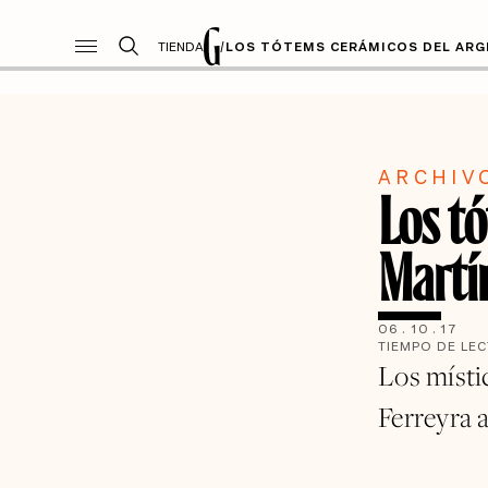
TIENDA
/
LOS TÓTEMS CERÁMICOS DEL ARG
ARCHIV
Los t
Martí
06
.
10
.
17
TIEMPO DE LE
Los místi
Ferreyra a