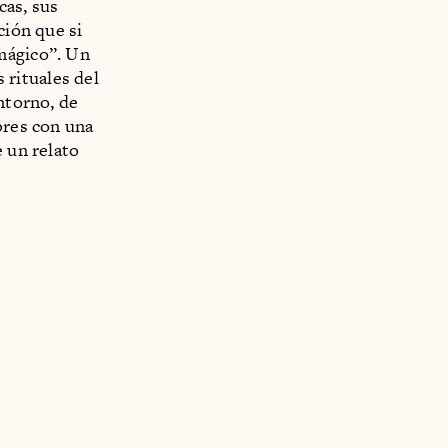
cas, sus
ción que si
mágico”. Un
rituales del
ntorno, de
bres con una
e un relato