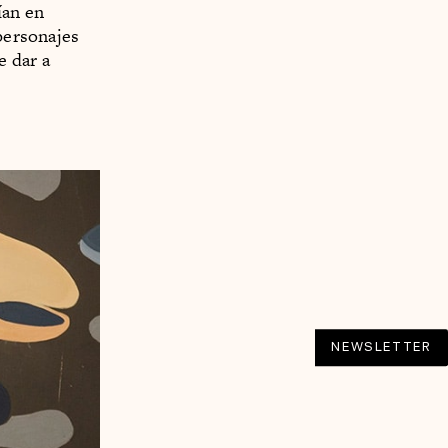
ían en
 personajes
e dar a
NEWSLETTER