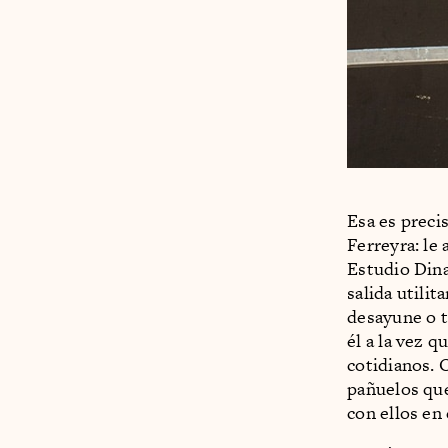
Esa es preci
Ferreyra: le 
Estudio Din
salida utilit
desayune o t
él a la vez 
cotidianos. 
pañuelos que
con ellos en