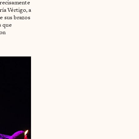
 precisamente
ría Vértigo, a
De sus brazos
s que
ion