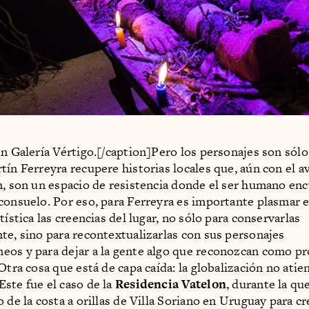
en Galería Vértigo.[/caption]Pero los personajes son sól
tín Ferreyra recupere historias locales que, aún con el a
n, son un espacio de resistencia donde el ser humano en
consuelo. Por eso, para Ferreyra es importante plasmar 
tística las creencias del lugar, no sólo para conservarlas
te, sino para recontextualizarlas con sus personajes
os y para dejar a la gente algo que reconozcan como pr
Otra cosa que está de capa caída: la globalización no atie
ste fue el caso de la
Residencia Vatelon
, durante la qu
 de la costa a orillas de Villa Soriano en Uruguay para cr