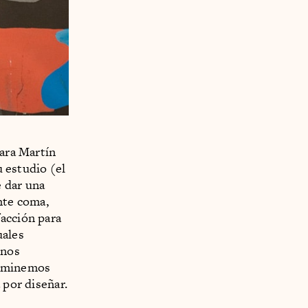
para Martín
u estudio (el
 dar una
ente coma,
facción para
uales
unos
luminemos
 por diseñar.