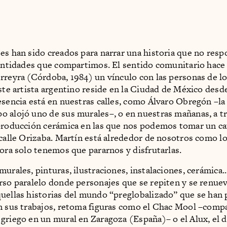
es han sido creados para narrar una historia que no resp
dentidades que compartimos. El sentido comunitario hace 
rreyra (Córdoba, 1984) un vínculo con las personas de lo
Este artista argentino reside en la Ciudad de México desd
esencia está en nuestras calles, como Álvaro Obregón –la
 alojó uno de sus murales–, o en nuestras mañanas, a t
producción cerámica en las que nos podemos tomar un ca
 calle Orizaba. Martín está alrededor de nosotros como lo
hora solo tenemos que pararnos y disfrutarlas.
murales, pinturas, ilustraciones, instalaciones, cerámica.
rso paralelo donde personajes que se repiten y se renue
uellas historias del mundo “preglobalizado” que se han
n sus trabajos, retoma figuras como el Chac Mool –comp
griego en un mural en Zaragoza (España)– o el Alux, el