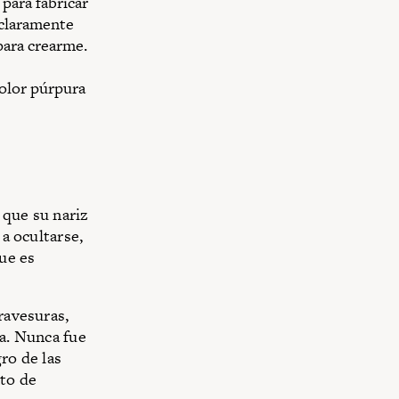
para fabricar
 claramente
para crearme.
color púrpura
 que su nariz
 a ocultarse,
ue es
ravesuras,
ba. Nunca fue
gro de las
xto de