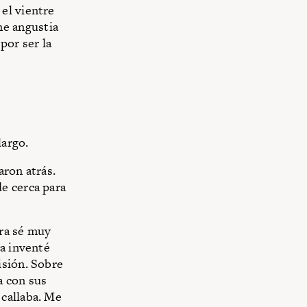
el vientre
e angustia
por ser la
largo.
aron atrás.
e cerca para
era sé muy
la inventé
isión. Sobre
a con sus
callaba. Me