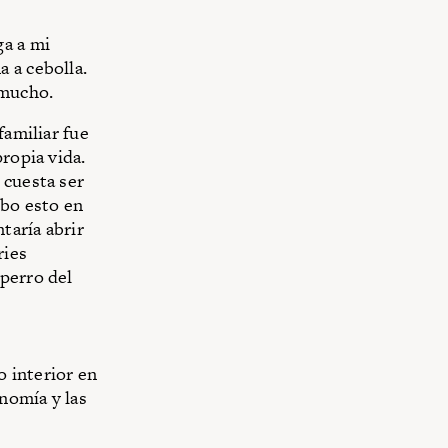
ga a mi
 a cebolla.
 mucho.
familiar fue
ropia vida.
 cuesta ser
ibo esto en
taría abrir
ries
 perro del
 interior en
onomía y las