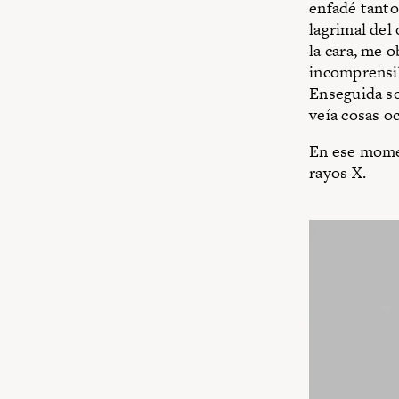
enfadé tanto 
lagrimal del
la cara, me 
incomprensib
Enseguida so
veía cosas o
En ese momen
rayos X.