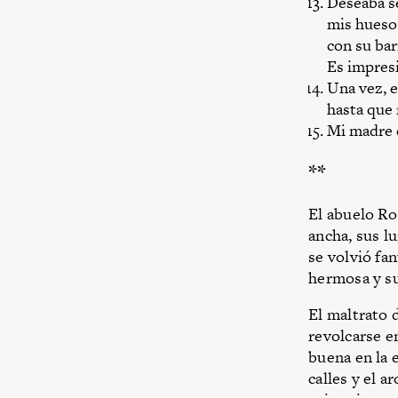
Deseaba se
mis huesos
con su bar
Es impresi
Una vez, e
hasta que 
Mi madre e
**
El abuelo Ro
ancha, sus lu
se volvió fa
hermosa y s
El maltrato 
revolcarse e
buena en la e
calles y el 