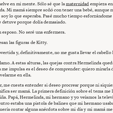
elve en mi mente. Sólo sé que la
maternidad
empieza en 
da. Mi mamá siempre soñó con tener una bebé, aunque m
 soy lo que esperaba. Pasé mucho tiempo esforzándome 
Me detuve porque dolía demasiado.
 esposo. No seré una enfermera.
san las figuras de Kitty.
vertida y, definitivamente, no me gusta llevar el cabello 
lamo. A estas alturas, las quejas contra Hermelinda qued
 me impulsa es el deseo de comprender: quiero mirarla d
evelarme en ella.
, me cuesta entender si deseo procrear porque ni siqui
nifica ser mamá. La primera definición sobre el tema me 
iña. Papá, Hermelinda, mi hermano y yo veíamos la telev
entro estaba una pistola de balines que mi hermano usab
uería contar alguna anécdota sobre mi día y mi mamá me 