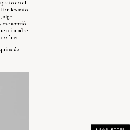
i justo en el
l fin levantó
, algo
y me sonrió.
 que mi madre
 errónea.
quina de
NEWSLETTER