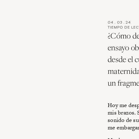
04
.
03
.
24
TIEMPO DE LE
¿Cómo des
ensayo obs
desde el c
maternid
un fragmen
Hoy me desp
mis brazos. 
sonido de su
me embargan 