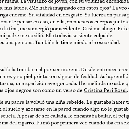
r mamá. La visualizo de joven, con su voluntad encendida 
, mis labios. ¿Me habrá imaginado con estos ojos? La veo
riga enorme. Su vitalidad en desgaste. Su fuerza en pausa 
onante pensar en eso, en ella, en nuestros cuerpos juntos.
n la tina, me sumergió por accidente. Casi me ahogo. Fui 
mi padre me auxilió. Ella todavía se siente culpable.
s una persona. También le tiene miedo a la oscuridad.
salío la trataba mal por ser morena. Desde entonces cree
nares y su piel prieta son signos de fealdad. Así aprendió
ntasma, una aparición avergonzada. Hermelinda no sabe q
us ojos negros son como un verso de
Cristina Peri Rossi
.
de su padre la volvió una niña rebelde. Le gustaba hacer t
n el suelo y azotarse en la pared cuando algo no le gusta
scuela. A pesar de ser callada, le encantaba bailar, el peli
aroma del cigarro. Fumó por primera vez cuando iba en se