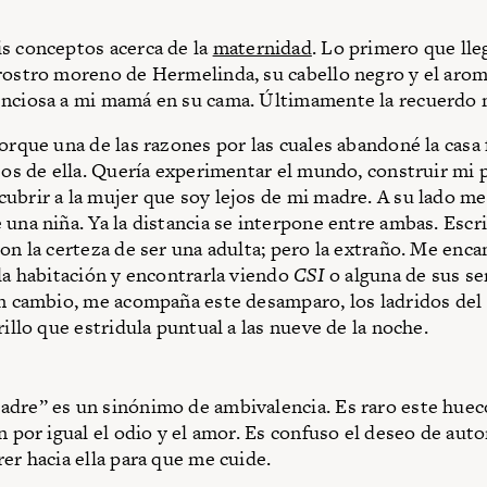
s conceptos acerca de la
maternidad
. Lo primero que lle
rostro moreno de Hermelinda, su cabello negro y el aroma
enciosa a mi mamá en su cama. Últimamente la recuerdo
porque una de las razones por las cuales abandoné la casa 
ejos de ella. Quería experimentar el mundo, construir mi p
ubrir a la mujer que soy lejos de mi madre. A su lado me
 una niña. Ya la distancia se interpone entre ambas. Escr
on la certeza de ser una adulta; pero la extraño. Me encan
 la habitación y encontrarla viendo
CSI
o alguna de sus se
En cambio, me acompaña este desamparo, los ladridos del
rillo que estridula puntual a las nueve de la noche.
dre” es un sinónimo de ambivalencia. Es raro este hueco
n por igual el odio y el amor. Es confuso el deseo de aut
rer hacia ella para que me cuide.