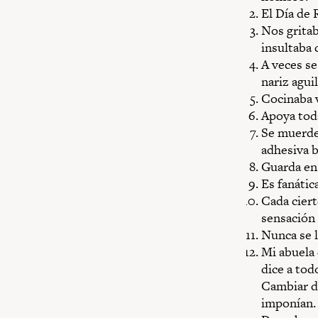
El Día de
Nos gritab
insultaba 
A veces s
nariz agui
Cocinaba v
Apoya toda
Se muerde 
adhesiva b
Guarda en 
Es fanátic
Cada ciert
sensación 
Nunca se l
Mi abuela 
dice a tod
Cambiar de
imponían.