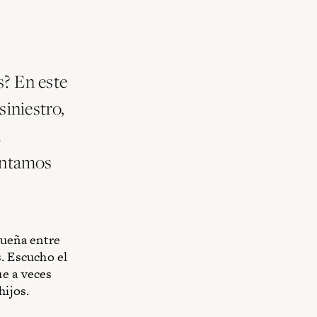
s? En este
siniestro,
a
entamos
queña entre
s. Escucho el
ue a veces
hijos.