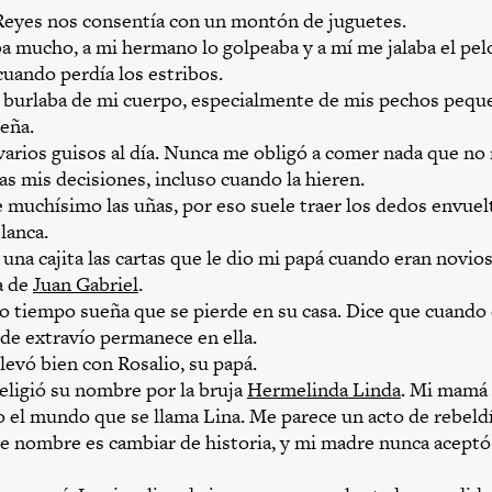
 Reyes nos consentía con un montón de juguetes.
a mucho, a mi hermano lo golpeaba y a mí me jalaba el pel
cuando perdía los estribos.
e burlaba de mi cuerpo, especialmente de mis pechos pequ
leña.
arios guisos al día. Nunca me obligó a comer nada que no
s mis decisiones, incluso cuando la hieren.
muchísimo las uñas, por eso suele traer los dedos envuelt
lanca.
una cajita las cartas que le dio mi papá cuando eran novios
a de
Juan Gabriel
.
o tiempo sueña que se pierde en su casa. Dice que cuando d
de extravío permanece en ella.
levó bien con Rosalio, su papá.
eligió su nombre por la bruja
Hermelinda Linda
. Mi mamá 
o el mundo que se llama Lina. Me parece un acto de rebeldí
 nombre es cambiar de historia, y mi madre nunca aceptó 