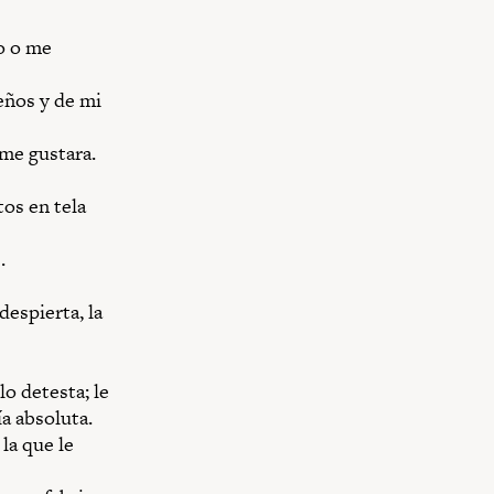
o o me
eños y de mi
 me gustara.
os en tela
.
espierta, la
lo detesta; le
a absoluta.
la que le