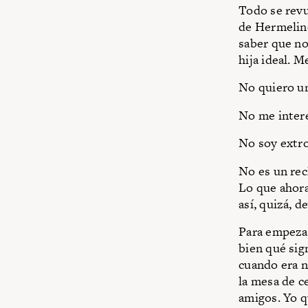
Todo se revu
de Hermelin
saber que no
hija ideal. 
No quiero un
No me intere
No soy extro
No es un rec
Lo que ahora
así, quizá, d
Para empezar
bien qué sig
cuando era n
la mesa de c
amigos. Yo q