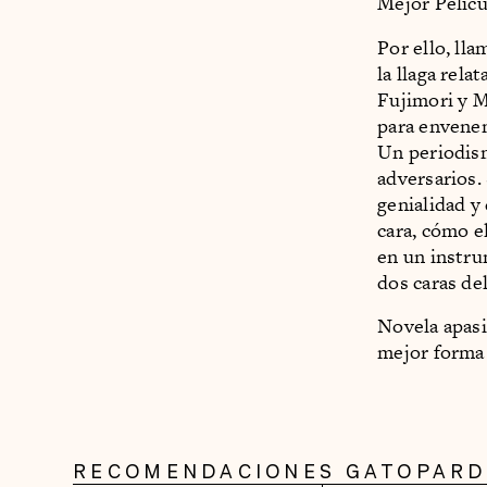
Mejor Pelícu
Por ello, ll
la llaga rel
Fujimori y M
para envene
Un periodism
adversarios.
genialidad y
cara, cómo e
en un instru
dos caras de
Novela apasi
mejor forma 
RECOMENDACIONES GATOPAR