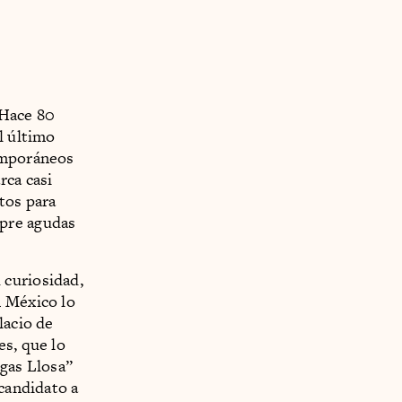
 Hace 80
l último
emporáneos
rca casi
tos para
mpre agudas
u curiosidad,
n México lo
lacio de
es, que lo
rgas Llosa”
 candidato a