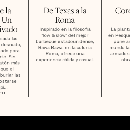
e la
De Texas a la
Core
: Un
Roma
ivado
Inspirado en la filosofía
La plant
"low & slow" del mejor
en Pesque
sado las
barbecue estadounidense,
pone an
 desnudo,
Bawa Bawa, en la colonia
mundo la 
eado para
Roma, ofrece una
armadora
te. Sin
experiencia cálida y casual.
obr
atón más
que el
burlar las
costarse
i...
ELL