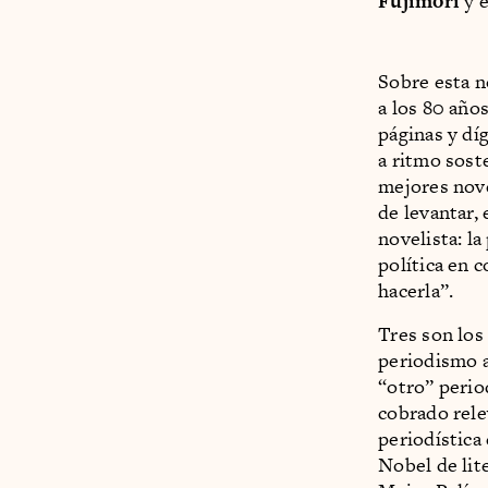
Fujimori
y e
Sobre esta n
a los 80 años
páginas y dí
a ritmo sost
mejores nove
de levantar,
novelista: la
política en 
hacerla”.
Tres son los
periodismo a
“otro” perio
cobrado rel
periodística
Nobel de lit