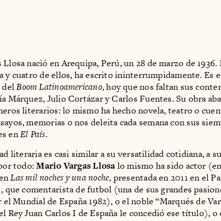
 Llosa nació en Arequipa, Perú, un 28 de marzo de 1936.
a y cuatro de ellos, ha escrito ininterrumpidamente. Es e
o del
Boom Latinoamericano
, hoy que nos faltan sus cont
ía Márquez, Julio Cortázar y Carlos Fuentes. Su obra aba
neros literarios: lo mismo ha hecho novela, teatro o cuen
sayos, memorias o nos deleita cada semana con sus sie
es en
El País
.
ad literaria es casi similar a su versatilidad cotidiana, a s
 por todo:
Mario Vargas Llosa
lo mismo ha sido actor (e
 en
Las mil noches y una noche
, presentada en 2011 en el Pa
), que comentarista de futbol (una de sus grandes pasion
ar el Mundial de España 1982), o el noble “Marqués de Va
el Rey Juan Carlos I de España le concedió ese título), o