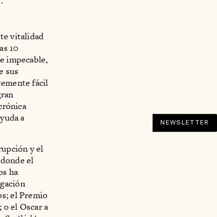
.
te vitalidad
as 10
ue impecable,
e sus
temente fácil
gran
crónica
ayuda a
NEWSLETTER
rupción y el
 donde el
os ha
tigación
os; el Premio
; o el Oscar a