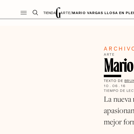
TIENDA
ARTE
/
MARIO VARGAS LLOSA EN PL
ARCHIV
ARTE
Mario
TEXTO DE
BRU
10
.
06
.
16
TIEMPO DE LE
La nueva 
apasionan
mejor for