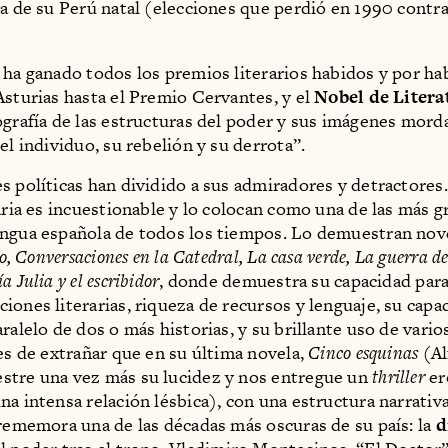
ia de su Perú natal (elecciones que perdió en 1990 contr
 ha ganado todos los premios literarios habidos y por ha
Asturias hasta el Premio Cervantes, y el
Nobel de Litera
ografía de las estructuras del poder y sus imágenes morda
el individuo, su rebelión y su derrota”.
s políticas han dividido a sus admiradores y detractores
raria es incuestionable y lo colocan como una de las más 
engua española de todos los tiempos. Lo demuestran no
vo, Conversaciones en la Catedral, La casa verde, La guerra del
a Julia y el escribidor
, donde demuestra su capacidad para
iones literarias, riqueza de recursos y lenguaje, su capac
ralelo de dos o más historias, y su brillante uso de vario
 es de extrañar que en su última novela,
Cinco esquinas
(Al
stre una vez más su lucidez y nos entregue un
thriller
er
na intensa relación lésbica), con una estructura narrativ
 rememora una de las décadas más oscuras de su país: la
d