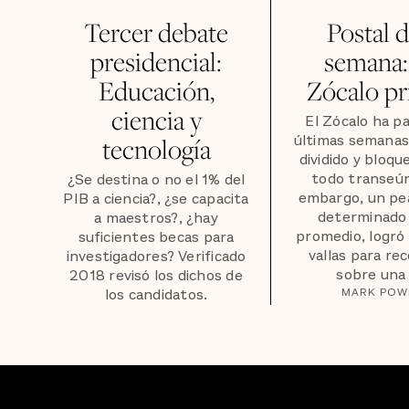
Tercer debate
Postal d
presidencial:
semana
Educación,
Zócalo pr
ciencia y
El Zócalo ha pa
últimas semanas
tecnología
dividido y bloqu
todo transeún
¿Se destina o no el 1% del
embargo, un pe
PIB a ciencia?, ¿se capacita
determinado 
a maestros?, ¿hay
promedio, logró 
suficientes becas para
vallas para re
investigadores? Verificado
sobre una p
2018 revisó los dichos de
los candidatos.
MARK POW