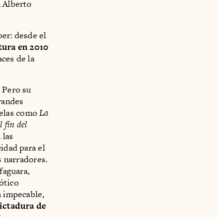
a Alberto
ber: desde el
tura en 2010
ces de la
. Pero su
grandes
velas como
La
 fin del
 las
idad para el
s narradores.
faguara,
ótico
a impecable,
ictadura de