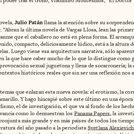
l poder tras el trono, Vladimiro Montesinos, “El Doctor”
ovela,
Julio Patán
llama la atención sobre su sorprenden
: “Abran la última novela de Vargas Llosa, lean las primer
ganme que el caballero no está en plena forma. El arranq
enido, compacto, deliciosamente lúdico, está a la altura d
las. Luego viene esa arquitectura narrativa, sólo aparen
 en la que hace caber mucho de lo que lo distingue como 
 provocación sexual juguetona y llena de socarronería; la 
contextos históricos reales que sin ser una reflexión nos 
 temas que enlazan esta nueva novela: el erotismo, la cor
marillo. Y hago hincapié sobre este último en una época
dismo, el de investigación, el que va al fondo de los hech
evancia como lo demuestran los
Panama Papers
, la inves
 conjunta más grande y en más países de todos los tiemp
eratura del año pasado a la periodista
Svetlana Alexievich