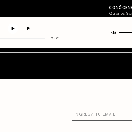
CONÓCEN
Quiénes S
Directorio
0:00