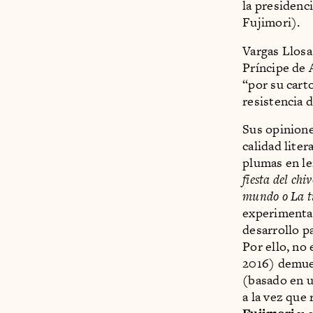
la presidenc
Fujimori).
Vargas Llosa
Príncipe de 
“por su cart
resistencia d
Sus opinione
calidad lite
plumas en l
fiesta del chi
mundo o La tí
experimentac
desarrollo pa
Por ello, no
2016) demue
(basado en u
a la vez que