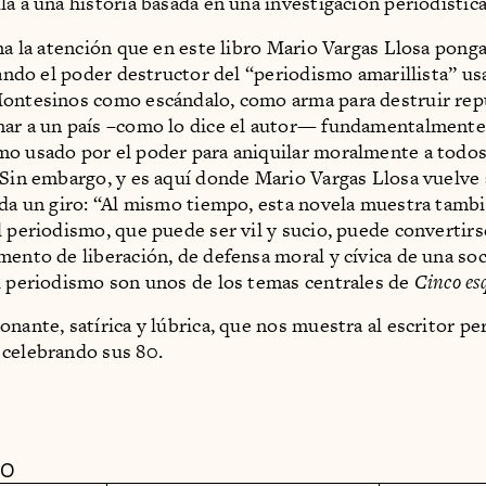
la a una historia basada en una investigación periodístic
ama la atención que en este libro Mario Vargas Llosa pong
atando el poder destructor del “periodismo amarillista” u
ontesinos como escándalo, como arma para destruir rep
nar a un país –como lo dice el autor— fundamentalmente
o usado por el poder para aniquilar moralmente a todos
 Sin embargo, y es aquí donde Mario Vargas Llosa vuelve
 da un giro: “Al mismo tiempo, esta novela muestra tambi
l periodismo, que puede ser vil y sucio, puede convertir
mento de liberación, de defensa moral y cívica de una so
l periodismo son unos de los temas centrales de
Cinco es
onante, satírica y lúbrica, que nos muestra al escritor p
celebrando sus 80.
DO