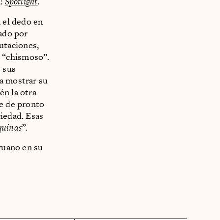
a:
Spotlight
.
a el dedo en
sado por
utaciones,
 “chismoso”.
 sus
 a mostrar su
én la otra
se de pronto
ciedad. Esas
quinas”.
eruano en su