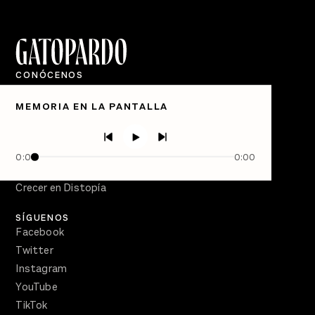
CONÓCENOS
Quiénes Somos
MEMORIA EN LA PANTALLA
Directorio
PÓDCASTS
Semanario Gatopardo
0:00
0:00
En Qué Momento
Crecer en Distopía
SÍGUENOS
Facebook
Twitter
Instagram
YouTube
TikTok