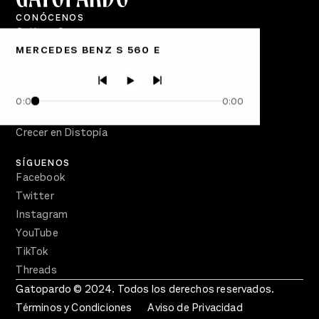
CONÓCENOS
Quiénes Somos
MERCEDES BENZ S 560 E
Directorio
PÓDCASTS
Semanario Gatopardo
0:00
0:00
En Qué Momento
Crecer en Distopía
SÍGUENOS
Facebook
Twitter
Instagram
YouTube
TikTok
Threads
Gatopardo © 2024. Todos los derechos reservados.
Términos y Condiciones
Aviso de Privacidad