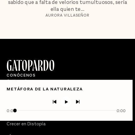
sabido que a falta de velorios tumultuosos, sería
ella quien te...
AURORA VILLASEÑOR
CONÓCENOS
Quiénes Somos
METÁFORA DE LA NATURALEZA
Directorio
PÓDCASTS
Semanario Gatopardo
0:00
0:00
En Qué Momento
Crecer en Distopía