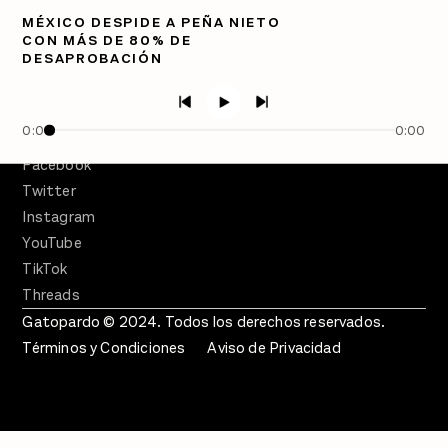
MÉXICO DESPIDE A PEÑA NIETO
PÓDCASTS
CON MÁS DE 80% DE
Semanario Gatopardo
DESAPROBACIÓN
En Qué Momento
Crecer en Distopía
0:00
0:00
SÍGUENOS
Facebook
Twitter
Instagram
YouTube
TikTok
Threads
Gatopardo © 2024. Todos los derechos reservados.
Términos y Condiciones
Aviso de Privacidad