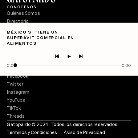
CONÓCENOS
Quiénes Somos
Directorio
MÉXICO SÍ TIENE UN
PÓDCASTS
SUPERÁVIT COMERCIAL EN
Semanario Gatopardo
ALIMENTOS
En Qué Momento
Crecer en Distopía
0:00
0:00
SÍGUENOS
Facebook
Twitter
Instagram
YouTube
TikTok
Threads
Gatopardo © 2024. Todos los derechos reservados.
Términos y Condiciones
Aviso de Privacidad