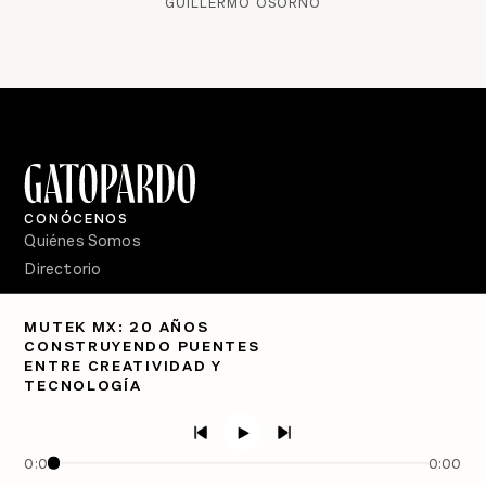
GUILLERMO OSORNO
CONÓCENOS
Quiénes Somos
Directorio
PÓDCASTS
MUTEK MX: 20 AÑOS
Semanario Gatopardo
CONSTRUYENDO PUENTES
En Qué Momento
ENTRE CREATIVIDAD Y
TECNOLOGÍA
Crecer en Distopía
SÍGUENOS
Facebook
0:00
0:00