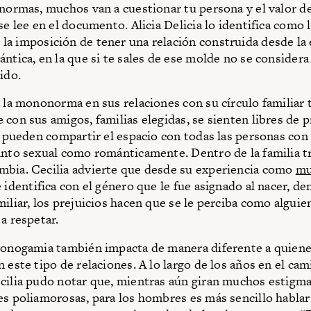
 normas, muchos van a cuestionar tu persona y el valor d
se lee en el documento. Alicia Delicia lo identifica como 
, la imposición de tener una relación construida desde la
ántica, en la que si te sales de ese molde no se consider
ido.
a la mononorma en sus relaciones con su círculo familiar t
 con sus amigos, familias elegidas, se sienten libres de p
 y pueden compartir el espacio con todas las personas con 
anto sexual como románticamente. Dentro de la familia tr
bia. Cecilia advierte que desde su experiencia como
mu
e identifica con el género que le fue asignado al nacer, de
iliar, los prejuicios hacen que se le perciba como alguien
a respetar.
monogamia también impacta de manera diferente a quiene
 este tipo de relaciones. A lo largo de los años en el cam
cilia pudo notar que, mientras aún giran muchos estigm
es poliamorosas, para los hombres es más sencillo hablar