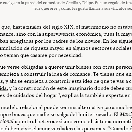
e cuelga en la pared del comedor de Cecilia y Felipe. Fue un regalo de Im
“sus quereres”, como les gusta llamar a sus vínculos se
a que, hasta finales del siglo XIX, el matrimonio no estab
omance, sino con la supervivencia económica, pues la mayo
ban arregladas por los padres de los novios. En los sigui
mulación de riqueza mayor en algunos sectores sociale
o tenían que casarse por necesidad.
ue verse obligadas a querer unir bienes con otras person
empieza a construir la idea de romance. Te tienes que e
s, y ahí se empieza a construir esta idea de que te vas a c
ida
, y la construcción de este imaginario donde debes c
les de cuidados del hogar”, explica la también experta en 
modelo relacional puede ser una alternativa para mucha
mpre busca que nadie se salga del límite trazado. El
Manif
acional
apunta al heterosexismo como el sistema normati
o deben vivir el amor verdadero las personas. “Cuando 