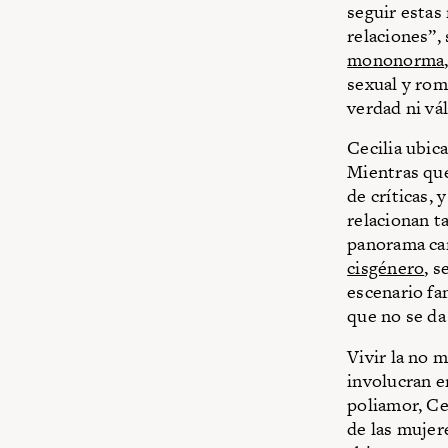
seguir estas
relaciones”, 
mononorma
sexual y rom
verdad ni vál
Cecilia ubic
Mientras que
de críticas,
relacionan t
panorama cam
cisgénero
, s
escenario fam
que no se da 
Vivir la no 
involucran en
poliamor, Ce
de las mujer