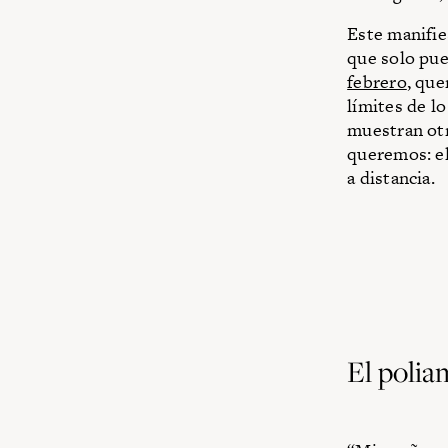
Este manifie
que solo pued
febrero
, que
límites de l
muestran otr
queremos: el
a distancia.
El polia