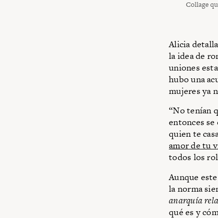
Collage qu
Alicia detall
la idea de r
uniones esta
hubo una acu
mujeres ya n
“No tenían q
entonces se 
quien te casa
amor de tu v
todos los ro
Aunque este 
la norma sie
anarquía rel
qué es y cóm