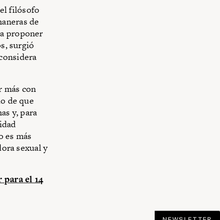
el filósofo
maneras de
 a proponer
s, surgió
 considera
r más con
do de que
as y, para
vidad
o es más
dora sexual y
 para el 14
NEWSLETTER