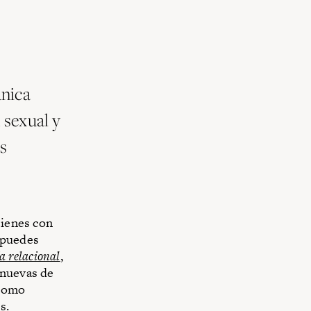
única
 sexual y
s
tienes con
 puedes
a relacional
,
 nuevas de
 como
s.