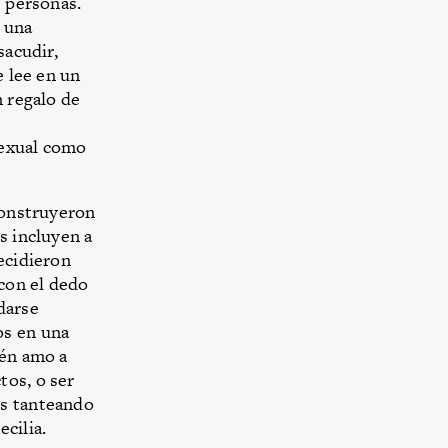
s personas.
 una
sacudir,
e lee en un
n regalo de
 sexual como
 construyeron
s incluyen a
ecidieron
 con el dedo
darse
os en una
ién amo a
tos, o ser
os tanteando
cilia.