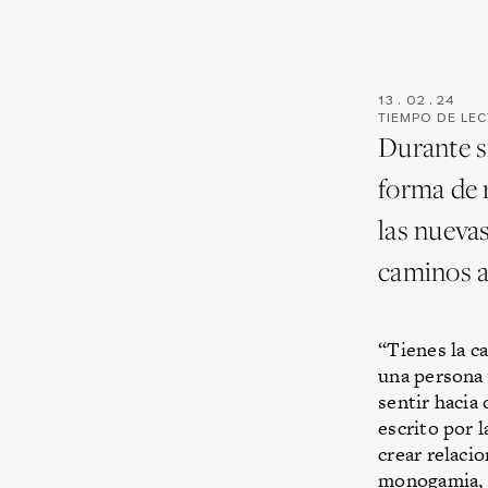
13
.
02
.
24
TIEMPO DE LE
Durante s
forma de r
las nueva
caminos a
“Tienes la c
una persona 
sentir hacia 
escrito por 
crear relaci
monogamia, a