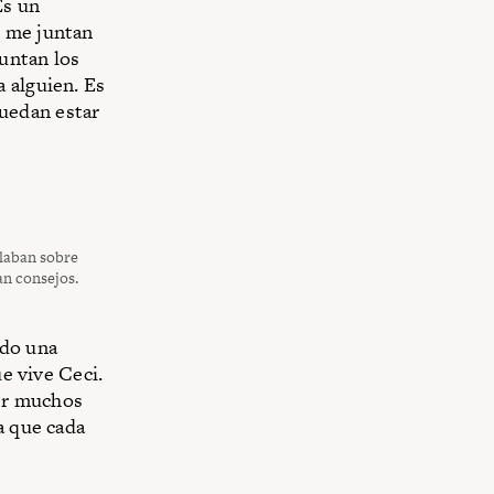
Es un
e me juntan
untan los
 alguien. Es
uedan estar
blaban sobre
an consejos.
ido una
ue vive Ceci.
er muchos
a que cada