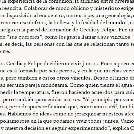
 la experiencia de la comunión; la afinidad entre diversa
 resucita. Colaborar de modo oblicuo y misterioso exige
na disposición al encuentro, una estirpe, una genealogía, 
rovocar escalofríos, la belleza y la fealdad del mundo”, s
cuelga en la pared del comedor de Cecilia y Felipe. Fue u
de “sus quereres”, como les gusta llamar a sus vínculos
s, es decir, las personas con las que se relacionan tanto
nte.
os Cecilia y Felipe decidieron vivir juntos. Poco a poco
que está formada por seis perros, y en la que muchas vece
s, pero también a estos otros vínculos. Desde el inicio d
an ser una pareja
monógama
. Como quien tienta el agua
 medir la temperatura, fueron haciendo acuerdos para cui
pero también para cuidar a otros. “Al principio pensam
erta, pero después reflexioné que, como amo a
Feli
, tamb
as. Hablamos de ideas como no jerarquizar nuestros afec
 poliamorosa en la que podamos vivir todes juntes. Vam
 y nuestra decisión es seguir experimentando”, explica Ce