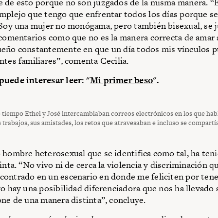
 de esto porque no son juzgados de la misma manera. “
mplejo que tengo que enfrentar todos los días porque s
 Soy una mujer no monógama, pero también bisexual, se j
 comentarios como que no es la manera correcta de amar a
ueño constantemente en que un día todos mis vínculos p
ntes familiares”, comenta Cecilia.
puede interesar leer: "
Mi primer beso
".
 tiempo Ethel y José intercambiaban correos electrónicos en los que ha
s trabajos, sus amistades, los retos que atravesaban e incluso se compartí
 hombre heterosexual que se identifica como tal, ha ten
inta. “No vivo ni de cerca la violencia y discriminación q
contrado en un escenario en donde me feliciten por ten
ro hay una posibilidad diferenciadora que nos ha llevado 
one de una manera distinta”, concluye.