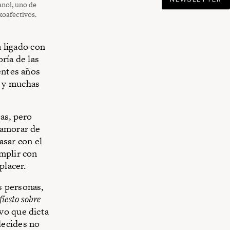
anol, uno de
xoafectivos.
a ligado con
ría de las
entes años
s y muchas
as, pero
namorar de
asar con el
umplir con
placer.
s personas,
iesto sobre
vo que dicta
decides no