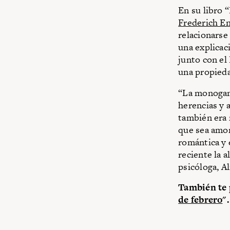
En su libro “
Frederich E
relacionarse
una explicaci
junto con el
una propieda
“La monogami
herencias y 
también era 
que sea amor
romántica y 
reciente la a
psicóloga, Al
También te 
de febrero
".