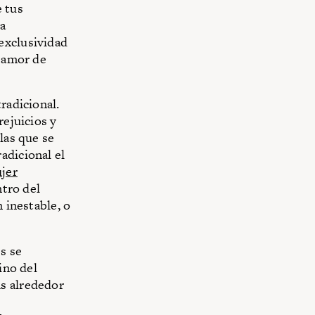
e tus
la
 exclusividad
a amor de
radicional.
rejuicios y
las que se
adicional el
jer
ntro del
 inestable, o
s se
ino del
as alrededor