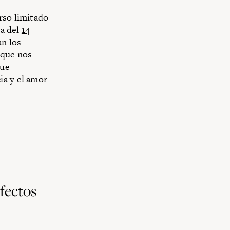
rso limitado
na del
14
an los
 que nos
que
ia y el amor
afectos