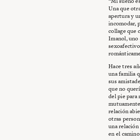
“Mi sueño es
Una que otra
apertura y u
incomodar, p
collage que 
Imanol, uno 
sexoafectivo
románticame
Hace tres añ
una familia 
sus amistade
que no querí
del pie para
mutuamente, 
relación abi
otras person
una relación
en el camino