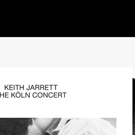
n en directo en un disco de culto, hoy cumple 50 años.
OVAL