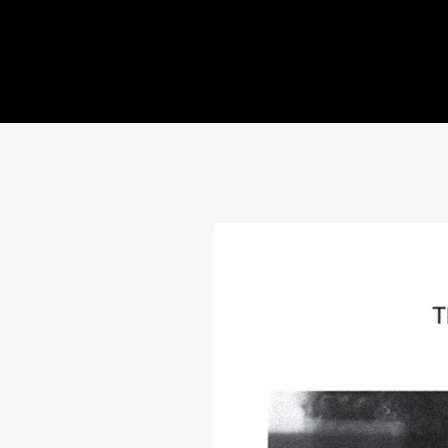
convertido a la grabació
TEXTO DE
AARÓN FLORES N