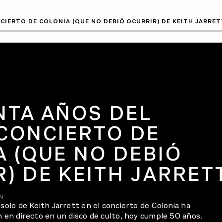
ICO CONCIERTO DE COLONIA (QUE NO DEBIÓ OCURRIR) DE KEIT
NTA AÑOS DEL
 CONCIERTO DE
 (QUE NO DEBIÓ
) DE KEITH JARRET
N
 solo de Keith Jarrett en el concierto de Colonia ha