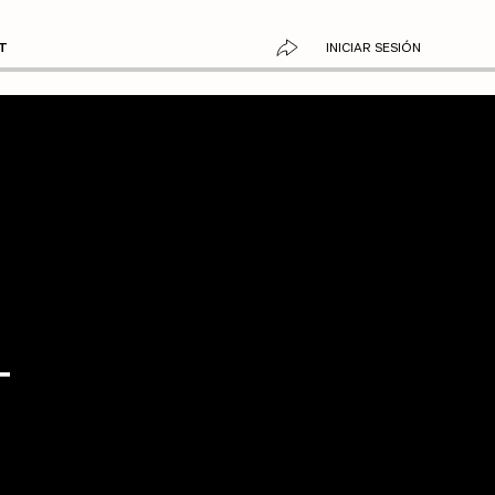
H JARRETT
INICIAR SESIÓN
T