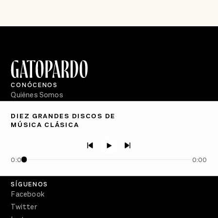
CONÓCENOS
Quiénes Somos
Directorio
DIEZ GRANDES DISCOS DE
MÚSICA CLÁSICA
PÓDCASTS
Semanario Gatopardo
En Qué Momento
0:00
0:00
Crecer en Distopía
SÍGUENOS
Facebook
Twitter